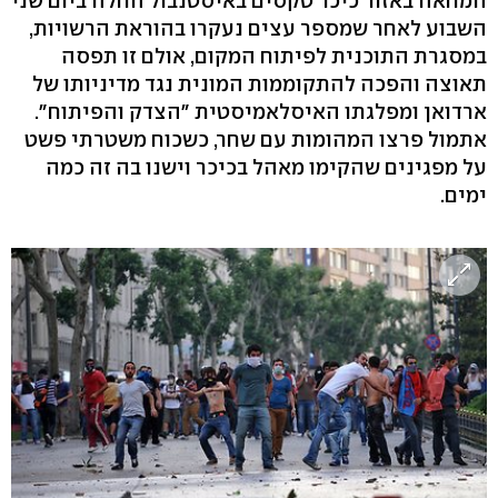
המחאה באזור כיכר טקסים באיסטנבול החלה ביום שני
השבוע לאחר שמספר עצים נעקרו בהוראת הרשויות,
במסגרת התוכנית לפיתוח המקום, אולם זו תפסה
תאוצה והפכה להתקוממות המונית נגד מדיניותו של
ארדואן ומפלגתו האיסלאמיסטית "הצדק והפיתוח".
אתמול פרצו המהומות עם שחר, כשכוח משטרתי פשט
על מפגינים שהקימו מאהל בכיכר וישנו בה זה כמה
ימים.