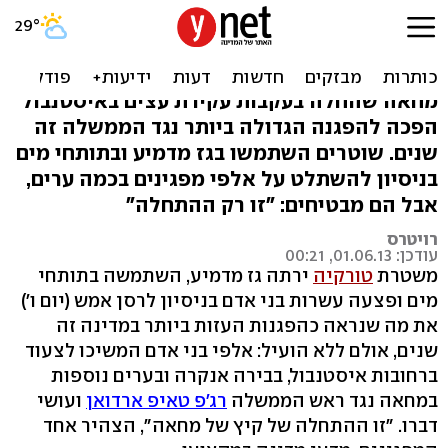
מהומות בטורקיה: "אין פה
ממשלה, יש רק ארדואן"
מחאה שהחלה בעקבות עקירת עצים באיסטנבול
הפכה להפגנה הגדולה ביותר נגד הממשלה זה
שנים. שוטרים השתמשו בגז מדמיע ובתותחי מים
בניסיון להשתלט על אלפי מפגינים בכמה ערים,
אבל הם מבטיחים: "זו רק ההתחלה"
רויטרס
עודכן: 01.06.13, 00:21
משטרת
טורקיה
ירתה גז מדמיע, השתמשה בתותחי
מים ופצעה עשרות בני אדם בניסיון לרסן אמש (יום ו')
את מה שנראה כהפגנות העזות ביותר במדינה זה
שנים, אולם ללא הועיל: אלפי בני אדם המשיכו לצעוד
ברחובות איסטנבול, בבירה אנקרה ובערים נוספות
במחאה נגד ראש הממשלה
רג'פ טאיפ ארדואן
ועושי
דברו. "זו ההתחלה של קיץ של מחאה", הצהיר אחד