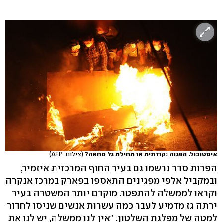
איסטנבול. הפגנה נקודתית או תחילת גל מחאה?
(צילום: AFP)
הפרות סדר נרשמו גם בעיר החוף המרכזית איזמיר,
ובמקביל אלפי מפגינים התאספו בפארק במרכז אנקרה
וקראו לממשלה להתפטר. מוקדם יותר המשטרה בעיר
ירתה גז מדמיע לעבר כמה עשרות אנשים שניסו לחדור
למטה של מפלגת השלטון. "אין לנו ממשלה, יש לנו את