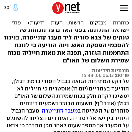
טנקים סורים בגולן, אוסטריה
תסיג את הפקחים
ישראל התלוננה בפני האו"ם על נוכחות של
טנקים של צבא סוריה ליד מעבר קונייטרה, בניגוד
להסכמי הפסקת האש. וינה הודיעה כי לנוכח
התחממות הגזרה, תפנה את מאות חייליה מכוח
שמירת השלום של האו"ם
סוכנויות הידיעות
פורסם: 06.06.13, 15:44
על רקע המתיחות הגואה בגבול הסורי ברמת הגולן,
הודיעה בצהריים (יום ה') אוסטריה כי חייליה לא
ימשיכו לקחת חלק בכוח שמירת השלום של האו"ם
בגולן (אונדו"ף). משעות הבוקר נשמעים דיווחים
סותרים על השליטה ב
מעבר קונייטרה
, מעבר הגבול
היחיד בין ישראל לסוריה. המורדים הצליחו להשתלט
על המעבר אך מספר שעות לאחר מכן התברר כי צבאו