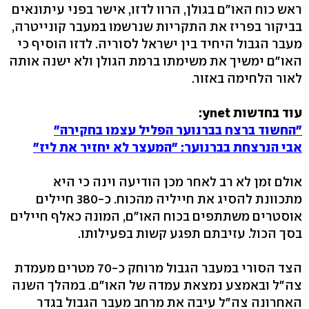
ראש כוח האו"ם בגולן, הרוו לדזו, אישר בפני עיתונאים
בביקור בפריז את התקריות שנרשמו במעבר קונייטרה,
מעבר הגבול היחיד בין ישראל לסוריה. לדזו הוסיף כי
האו"ם ימשיך את משימתו ברמת הגולן ולא ישנה אותה
לאור הלחימה באזור.
עוד בחדשות ynet:
"החשוד ברצח בברנוער הפליל עצמו בחקירה"
אבי הנרצחת בברנוער: "המעצר לא יחזיר את ליז"
אולם זמן לא רב לאחר מכן הודיעה וינה כי היא
מתכוונת להסיג את חייליה מהכוח. כ-380 חיילים
אוסטרים משתתפים בכוח האו"ם, המונה כאלף חיילים
בסך הכול. עזיבתם תפגע קשות בפעילותו.
הצד הסורי במעבר הגבול מרוחק כ-70 מטרים מעמדת
צה"ל ובאמצע נמצאת עמדה של האו"ם. במהלך השנה
האחרונה צה"ל עיבה את מרחב מעבר הגבול בגדר