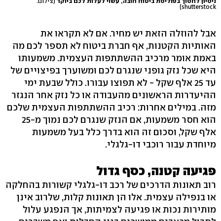
ניסיון לחסוך בפוליסת ביטוח חובה, עשוי לעלות לכם ביוקר
(צילום:
shutterstock)
אבל להוזלה הזאת יש מחיר. אם לא תקראו את
האותיות הקטנות, אף חברת ביטוח לא תספר לכם מה
באמת אומר מרכיב ההשתתפות העצמית. משמעותו
היא שכל נזק גופני שנגרם לכם ומשוערך בפיצויים של
עד 25 אלף שקל - לא תפוצו עבורו. כולל שבעת ימי
ההיעדרות הראשונים מהעבודה או כל נזק אחר הנגזר
מזה. במילים אחרות: רכיב ההשתתפות העצמית שלכם
הוא חסר משמעות, אם הנזק שנגרם לכם נמוך מ-25
אלף שקל, וסכום זה הוא בדרך כלל בעל משמעות
מיוחדת עבור רוכבי דו-גלגלי.
פגיעה קטנה, כסף גדול
רוב תאונות הדרכים של רכב דו-גלגלי קשורות בהחלקה
או בנפילה עצמית. אלו הן תאונות קלות, שלרוב אינן
מותירות נכות או פגיעה לצמיתות, אך הנפגע עלול