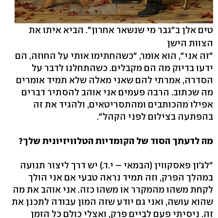
טים אלן ב"גבר מי שנשאר אחרון". הביא איתו את
הצוות הישן
"זה אני", הוא אומר, "כשהחתימו אותי על החוזה, הם
ידעו בדיוק מה הם מקבלים. כשהתחלנו לדבר על
הסדרה, אמרתי להם שאני מאלה שלא תמיד אומרים
מה שכתוב. הרבה פעמים אני אוהב להסתיר דברים
אפילו מהכותבים ומהתסריטאים, ולהגיד את זה
בהפתעה בצילום לפני הקהל".
מה לדעתך הסוד של הקומדיות הטלוויזיונית שלך?
"לג'ון פאסקווין (הבמאי – י.ד.) יש דרך ליצור תנועה
במהלך הפרק, וזה תמיד נראה טבעי אם אני הולך
לקחת משהו מהמקרר או משהו כזה. אני אוהב את מה
שהוא עושה, ואני גם יודע שזה המון עבודה לתכנן את
זה. ניסיתי פעם לביים פרק, ואצלי כולם כל הזמן