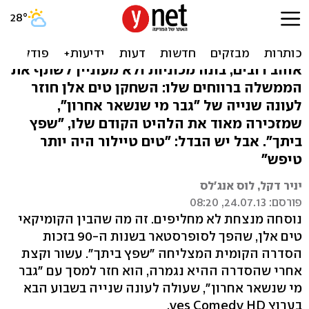
טים אלן: "לא רוצה לעשות
כסף ולתת לאחרים"
אוהב רובים, בונה מכוניות ולא מעוניין לשתף את
הממשלה ברווחים שלו: השחקן טים אלן חוזר
לעונה שנייה של "גבר מי שנשאר אחרון",
שמזכירה מאוד את הלהיט הקודם שלו, "שפץ
ביתך". אבל יש הבדל: "טים טיילור היה יותר
טיפש"
יניר דקל, לוס אנג'לס
פורסם: 24.07.13, 08:20
נוסחה מנצחת לא מחליפים. זה מה שהבין הקומיקאי
טים אלן, שהפך לסופרסטאר בשנות ה-90 בזכות
הסדרה הקומית המצליחה "שפץ ביתך". עשור וקצת
אחרי שהסדרה ההיא נגמרה, הוא חזר למסך עם "גבר
מי שנשאר אחרון", שעולה לעונה שנייה בשבוע הבא
בערוץ yes Comedy HD.