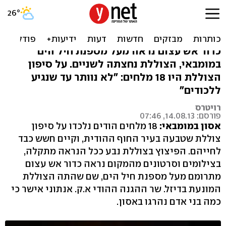
הודו: הרוגים בפיצוץ בצוללת
בגלל תקלה
כדור אש עצום נראה מעל מספנת חיל הים
במומבאי, הצוללת נחצתה לשניים. על סיפון
הצוללת היו 18 מלחים: "לא נוותר עד שנגיע
ללכודים"
רויטרס
פורסם: 14.08.13, 07:46
אסון במומבאי:
18 מלחים הודים נלכדו על סיפון
צוללת שטבעה בעיר החוף ההודית, וקיים חשש כבד
לחייהם. הפיצוץ בצוללת נבע ככל הנראה מתקלה,
בצילומים וסרטונים מהמקום נראה כדור אש עצום
מתרומם מעל מספנת חיל הים, שם שהתה הצוללת
המונעת בדיזל. שר ההגנה ההודי א.ק. אנתוני אישר כי
כמה בני אדם נהרגו באסון.