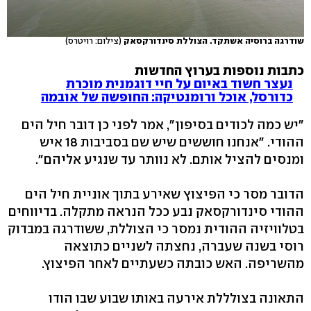
שודרגה ברוסיה אשתקד. הצוללת סינדורקסאק
(צילום: רויטרס)
כתבות נוספות בערוץ החדשות
נעצר חשוד באיום על חיי דוגמנית מוכרת
כדורסל, אוכל ורומנטיקה: החופשה של אובמה
"יש כמה לכודים בסיפון", אמר לפני כן דובר חיל הים
ההודי. "אנחנו חוששים שיש שם בסביבות 18 איש
ומנסים להציל אותם. לא נוותר עד שנגיע אליהם".
הדובר מסר כי הפיצוץ שאירע בתוך אוניית חיל הים
ההודי סינדורקסאק נבע ככל הנראה מתקלה. בדיווחים
בטלוויזיה ההודית נמסר כי הצוללת, ששודרגה במבדוק
רוסי בשנה שעברה, נחצתה לשניים כתוצאה
מהשריפה. האש כובתה כשעתיים לאחר הפיצוץ.
התאונה בצולללת אירעה באותו שבוע שבו הודו