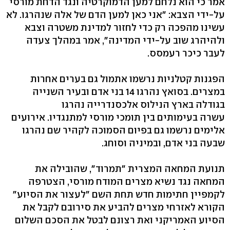
אמר כי הוא נלחם למען הדמוקרטיה ונגד הדחת מורסי
על-ידי הצבא: "אני כאן למען הדם של אלה שנהרגו. לא
עשינו מהפכה רק כדי לחזור למדינת משטרה וצבא
ולהיהרג שוב על-ידי המדינה", אמר במהלך צעדה
לעבר כיכר רעמסס.
הפגנות קטלניות נרשמו אתמול גם בערים אחרות
במצרים. בסואץ נהרגו 14 בני אדם ובעיר השנייה
בגודלה בארץ הנילוס אלכסנדרייה נהרגו
עשרה בעימותים בין תומכי מורסי למתנגדיו. אירועים
אלימים נרשמו גם בפיום הסמוכה לקהיר שם נהרגו
שבעה בני אדם, ובמיניה וסוחג.
תנועת המחאה המצרית "תמרוד", שהובילה את
המחאה נגד נשיא מצרים המודח מורסי, הצטרפה
לקמפיין חתימות חדש תחת השם "לעצור את הסיוע"
הקורא לאזרחי מצרים להביע את סירובם לקבל את
הסיוע האמריקני ואת רצונם לבטל את הסכם השלום