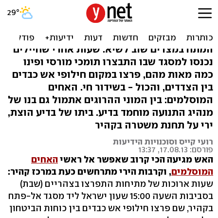
חילופי אש בקהיר. 173 הרוגים
בסופ"ש
המתח במצרים שוב לשיא: שעות אחרי שחיילים
נכנסו למסגד שבו התבצרו תומכי מורסי ופינו
כמה מאות מהם, פרצו במקום חילופי אש כבדים
בין הצדדים, והכול - בשידור חי. האחים
המוסלמים: בין המוני ההרוגים אתמול גם בנו של
מנהיג התנועה מוחמד בדיע. ביתו של בדיע הוצת,
ירי על תחנת משטרה בקהיר
רועי קייס וסוכנויות הידיעות
פורסם: 17.08.13, 13:37
האש מגיעה הכי קרוב שאפשר אל ראשי
האחים
המוסלמים
, וקרבות הירי מתרחשים כעת במרכז קהיר:
שעות ארוכות של מתיחות התפרצו בצהריים (שבת)
בסביבות השעה 15:00 שעון ישראל ליד מסגד אל-פתח
בקהיר, שם פרצו חילופי אש כבדים בין כוחות הביטחון