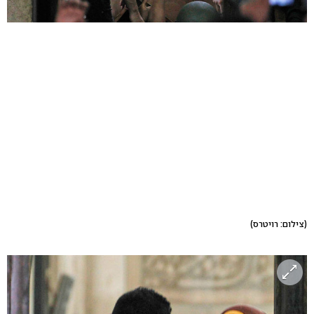
(צילום: רויטרס)