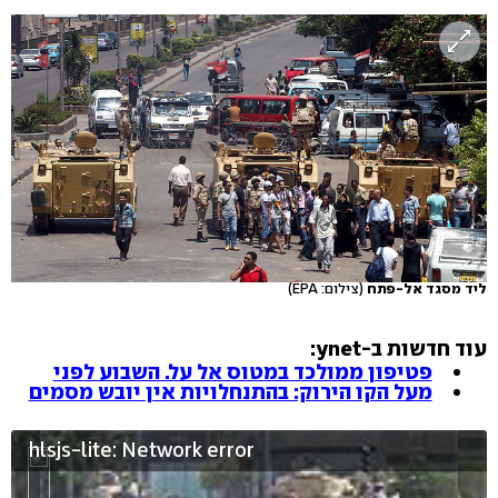
ליד מסגד אל-פתח
(צילום: EPA)
עוד חדשות ב-ynet:
פטיפון ממולכד במטוס אל על. השבוע לפני
מעל הקו הירוק: בהתנחלויות אין יובש מסמים
hlsjs-lite: Network error