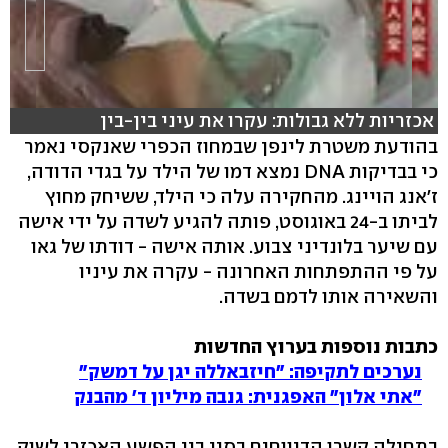
אכזריות ללא גבולות: עקרו את עיני בין-בין
בהודעת משטרת לינפן שבמחוז הכפרי שאנקסי נאמר
כי בבדיקות DNA נמצא דמו של הילד על בגדי הדודה,
ז'אנג הויינג. מהחקירה עלה כי הילד, ששיחק מחוץ
לביתו ב-24 באוגוסט, פותה להגיע לשדה על ידי אישה
עם שיער בלונדיני צבוע. אותה אישה - דודתו של גאו
על פי ההתפתחות האחרונה - עקרה את עיניו
והשאירה אותו לדמם בשדה.
כתבות נוספות בערוץ החדשות
נערכים לתקיפה: "חיזבאללה יגן על דמשק"
"אתי אלון" האפגנית: גנבה מיליון ד' מהבנק
בתחילה קשרו הדיווחים בסין בין הפשע האכזרי לשוק