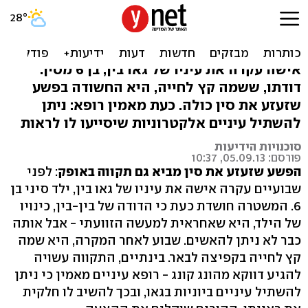
עיניים ביוניות יושתלו בילד
שעיניו נעקרו?
אישה עקרה את עיניו של גאו בין, בן 6 מסין.
דודתו, ששמה קץ לחייה, היא החשודה בפשע
שזעזע את סין כולה. כעת מאמין רופא: ניתן
להשתיל עיניים אלקטרוניות שיסייעו לו לראות
סוכנויות הידיעות
פורסם: 05.09.13, 10:37
הפשע שזעזע את סין מביא גם תקווה באופק
: לפני
שבועיים עקרה אישה את עיניו של גאו בין, ילד סיני בן
6. המשטרה חושדת כעת כי הדודה של בין-בין, כינויו
של הילד, היא שאחראית למעשה הזוועתי - אבל אותה
כבר לא ניתן להאשים. שבוע לאחר המקרה, היא שמה
קץ לחייה בקפיצה לבאר. בינתיים, התקווה עשויה
להגיע דווקא מהונג קונג - רופא עיניים מאמין כי ניתן
להשתיל עיניים ביוניות בגאו, ובכך להשיב לו חלקית