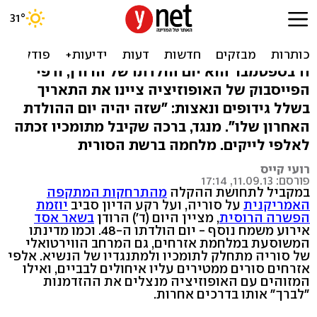
"אריה יקר", "פרעה אכזר":
בשאר אסד בן 48
11 בספטמבר הוא יום הולדתו של הרודן, ודפי
הפייסבוק של האופוזיציה ציינו את התאריך
בשלל גידופים ונאצות: "שזה יהיה יום ההולדת
האחרון שלו". מנגד, ברכה שקיבל מתומכיו זכתה
לאלפי לייקים. מלחמה ברשת הסורית
רועי קייס
פורסם: 11.09.13, 17:14
במקביל לתחושת ההקלה
מהתרחקות המתקפה
האמריקנית
על סוריה, ועל רקע הדיון סביב
יוזמת
הפשרה הרוסית
, מציין היום (ד') הרודן
בשאר אסד
אירוע משמח נוסף - יום הולדתו ה-48. וכמו מדינתו
המשוסעת במלחמת אזרחים, גם המרחב הווירטואלי
של סוריה מתחלק לתומכיו ולמתנגדיו של הנשיא. אלפי
אזרחים סורים ממטירים עליו איחולים לבביים, ואילו
המזוהים עם האופוזיציה מנצלים את ההזדמנות
"לברך" אותו בדרכים אחרות.