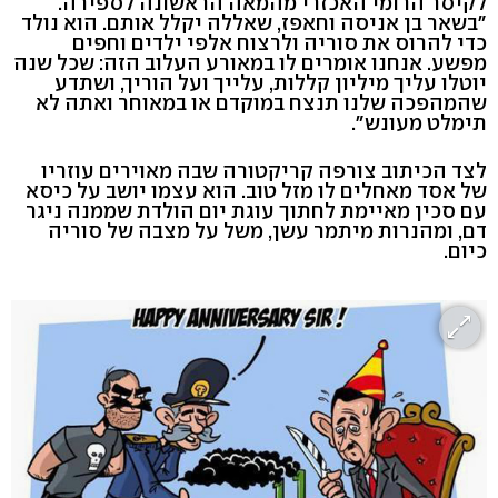
לקיסר הרומי האכזרי מהמאה הראשונה לספירה.
"בשאר בן אניסה וחאפז, שאללה יקלל אותם. הוא נולד
כדי להרוס את סוריה ולרצוח אלפי ילדים וחפים
מפשע. אנחנו אומרים לו במאורע העלוב הזה: שכל שנה
יוטלו עליך מיליון קללות, עלייך ועל הוריך, ושתדע
שהמהפכה שלנו תנצח במוקדם או במאוחר ואתה לא
תימלט מעונש".
לצד הכיתוב צורפה קריקטורה שבה מאוירים עוזריו
של אסד מאחלים לו מזל טוב. הוא עצמו יושב על כיסא
עם סכין מאיימת לחתוך עוגת יום הולדת שממנה ניגר
דם, ומהנרות מיתמר עשן, משל על מצבה של סוריה
כיום.