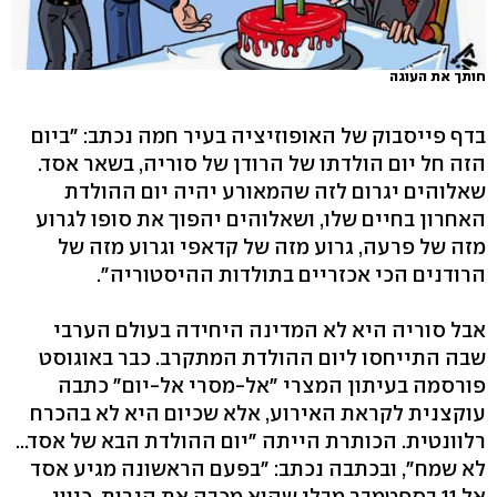
חותך את העוגה
בדף פייסבוק של האופוזיציה בעיר חמה נכתב: "ביום
הזה חל יום הולדתו של הרודן של סוריה, בשאר אסד.
שאלוהים יגרום לזה שהמאורע יהיה יום ההולדת
האחרון בחיים שלו, ושאלוהים יהפוך את סופו לגרוע
מזה של פרעה, גרוע מזה של קדאפי וגרוע מזה של
הרודנים הכי אכזריים בתולדות ההיסטוריה".
אבל סוריה היא לא המדינה היחידה בעולם הערבי
שבה התייחסו ליום ההולדת המתקרב. כבר באוגוסט
פורסמה בעיתון המצרי "אל-מסרי אל-יום" כתבה
עוקצנית לקראת האירוע, אלא שכיום היא לא בהכרח
רלוונטית. הכותרת הייתה "יום ההולדת הבא של אסד...
לא שמח", ובכתבה נכתב: "בפעם הראשונה מגיע אסד
אל 11 בספטמבר מבלי שהוא מכבה את הנרות, כיוון