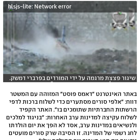
hlsjs-lite: Network error
שיגור פצצת מרגמה על ידי המורדים בפרברי דמשק.
בכיתוב של הסרטון ביוטיוב נכתב: "מתנה מחטיבת
אל-פג'ר ביום ההולדת של הרודן בשאר אסד"
באתר האינטרנט "דאמס פוסט" המזוהה עם המשטר
דווח: "אלפי סורים מסתערים כדי לשלוח ברכות לדפי
הרשתות החברתיות שתומכים בו". האתר הקפיד
לשלוח עקיצה למדינות ערב האחרות: "בניגוד למלכים
ולנשיאים במדינות ערב, אסד לא הפך את יום הולדתו
לחג רשמי של המדינה. זו הסיבה שרק סורים מועטים