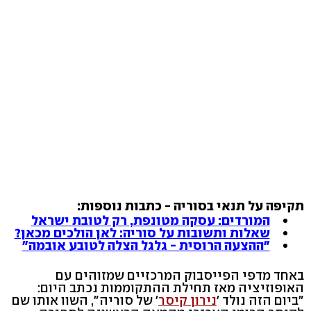
תקיפה על תנאי בסוריה - כתבות נוספות:
המורדים: עסקה מטונפת, רק לטובת ישראל
שאלות ותשובות על סוריה: לאן הולכים מכאן?
"ההצעה הרוסית - גלגל הצלה לטובע אובמה"
באחד מדפי הפייסבוק המרכזיים שמזוהים עם
האופוזיציה מאז תחילת ההתקוממות נכתב היום:
"ביום הזה נולד '
נירון קיסר
' של סוריה", השוו אותו שם