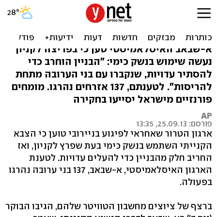
ארגון הטרור: "צבא קניה
השתמש בנשק כימי"
א-שבאב האיסלאמיסטי טען כי בפריצה לקניון
נעשה שימוש בנשק כימי: "הבניין הוחרב כדי
להסתיר עדויות, שנקברו עם בני הערובה מתחת
להריסות". לטענתם, 137 אזרחים נהרגו. מומחים
פורנזיים מישראל יסייעו בחקירה
AP
פורסם: 25.09.13, 13:35
ארגון הטרור שאחראי לפיגוע בניירובי טוען כי הצבא
הקנייתי השתמש בנשק כימי בעת שפרץ לקניון, ואז
החריב חלק מהבניין כדי להעלים עדויות. לטענת
הארגון האיסלאמיסטי, א-שבאב, 137 בני ערובה נהרגו
בפעולה.
ברצף של ציוצים מחשבון הטוויטר שלהם, הגיבו הבוקר