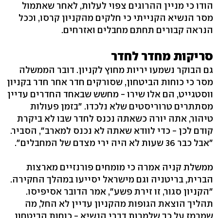
הודו כי מניין ההרוגים צפוי לעלות, לאחר שאתמול
מסר הנשיא הקנייתי כי חלקים מהקניון קרסו, וככל
הנראה קבורים תחתם מחבלים ואזרחים.
סריקות מחדר לחדר
גם הבוקר נשמעו יריות מחוץ לקניון. דובר הממשלה
מסר כי כוחות הביטחון, שסורקים חדר אחר חדר בקניון
ווסטגייט, הם אלו שירו - מחשש שבאחד החדרים עדיין
מסתתרים טרוריסטים שלא נלכדו. "בזמן פעולות
טיהור, אתה יורה כשאתה נכנס לחדר שבו לא ביקרת
קודם לכן - כדי לוודא שאתה לא נכנס למארב", הסביר.
"אבל כבר 36 שעות לא היה ירי מצדם של המחבלים".
ממשלת קניה אמרה כי מומחים פורנזיים מארצות
הברית, בריטניה וגם מישראל יסייעו במהלך החקירה.
"הקניון סגור, זו זירת פשע", אמר הדובר אסיפיסו.
תהליך הוצאת הגופות מהקניון עדיין לא החל, מה
שמרמז על כך שלמרות דברי הנשיא - כוחות הביטחון