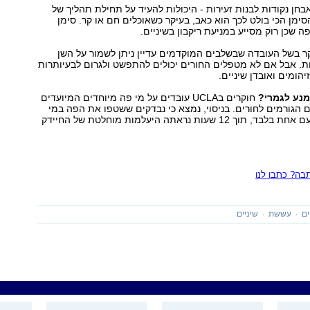
אבחן נקודות לבנות זעירות - היכולות להעיד על תחילת תהליך של
סימן הכי בולט לכך הוא כאב, בעיקר כשאוכלים חם או קר. סימן
ה שכן רוק מסייע במניעת ריקבון בשיניים.
 בשל העובדה שבשלבים המוקדמים עדיין ניתן לשמור על השן
. אבל אם לא מטפלים החורים יכולים להתפשט ולגרום לבעיותרות
יהומים ואובדן שיניים.
נע לגמרי?
חוקרים בUCLA עובדים על מי פה מיוחדים המיועדים
 הגורמים לחורים. בניסוי, נמצא כי נבדקים ששטפו את הפה במי
השטיפה הללו פעם אחת בלבד, תוך 12 שעות נראתה היעלמות מוחלטת של החיידק
ה? כתבו לנו
ים
עששת
שיניים