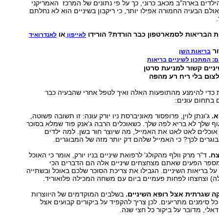
ילדים בארה"ב מכאב כרוני, כך על פי נתונים של המרכז האמריקני
ולם הבעיה החמורה אפילו יותר, כי ריקבון בשיניים הוא לא נחלתם
ת הבריאות לסמארטפון כבר הורדת? הורידו
או
לאייפון
לאנדרואיד
ור
בריאות השן
ניים קשור למניעת סרטן
כדי להימנע מהתופעות האלה ואיך לטפל אחרי שהבעיה כבר
 בתחום עונים:
א.
ג'ונתן לוין, פרופסור מאוניברסת ניו יורק עונה: זו תשובה פשוטה,
ף שלך לא בריא לפה שלך. כשאוכלים הרבה ג'אנק פוד שמלא בסוכר
אוכלים לאט לאט את האמייל, מה שיוצר חור בשן. למה ילדים
וגרים לכך? כי האמייל שלהם דק יותר מזה של המבוגרים.
ח.
ד"ר מרק וולף מהקולג' לרפואת שיניים בניו יורק, אומר כי האוכל
ספר הפעים שאתם מצחצחים שיניים אלה הם הדברים הכי
ל בריאות השיניים. הגבילו את צריכת הסוכר שלכם באוכל ובשתייה
ה) וצחצחו לפחות פעמיים ביום עם משחה המכילה פלואוריד.
ה שגרתית אצל רופא השיניים.
בשלבים המוקדמים של היווצרות
 כל סימנים מתריעים. לכן צריך להקפיד על ביקורים קבועים אצל
אלי, מדובר על ביקור כל חצי שנה.