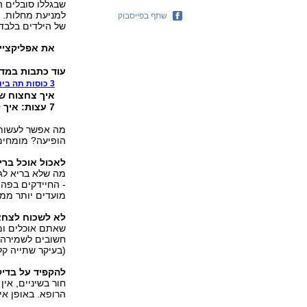
שבגללו סובלים ה
למניעת מחלות. א
שתף בפייסבוק
של הילדים בלבד.
את אפליקציי
עוד כתבות במד
3 כוסות תה ביום: המתכון לשיניים בריאות
איך צחצוח שי
7 עצות: איך לצום בלי ריח רע מהפה
מה אפשר לעשות 
הופיעה? מומחים
לאכול אוכל ברי
מה שלא בריא לגו
- החיידקים בפה 
מועדים יותר ממב
לא לשכוח לצחצ
שאתם אוכלים ומ
חשובים לשמירה ע
(בעיקר שתייה קל
להקפיד על בדיק
חור בשיניים, אין
הרופא. באופן איד