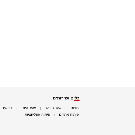
כלים ושירותים
מניות
שער הדולר
שער היורו
דרושים
|
|
|
|
פיתוח אתרים
פיתוח אפליקציות
|
|