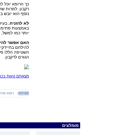
כך הרופא יוכל ל
רקבון. למרות שה
נוסף הוא יובש בפ
לא להזניח.
בעיקר
באמצעות סתימות
יותר כמו למשל, ז
האם אפשר להימ
להילחם בחיידקים
הגורם לרקבון.
מצאתם טעות בכתב
תגיות:
רופא שיני
מומלצים