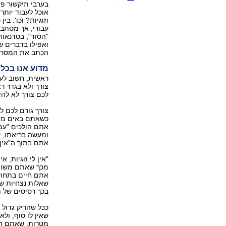
בערבי תיקשור פת
אוכל לעבוד יותר
וזוגיות? וכו'. 
עבורי, אך מסתבר
"הסוד", בסדנאות
ואפילו בדברים ש
הכתב את המסרים
מדוע אנו בכלל
ראשית, חשוב לעש
צורך ולא בגדר רצ
לכם צורך לא להי
צורך גורם לכם ל
כשאתם באים ממק
אתם הולכים "עם 
ומעשה בריאתו, 
אתם בתוך ה"אין"
"אין לי זוגיות, א
מכך שאתם משווי
אתם חיים בתחוש
שאלות נצחיות של
בכך רסיסים של ת
ככל שהריק גדול 
שאין לו סוף, ול
מטרות, שאתם חש