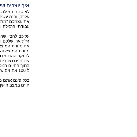
איך יוצרים שינ
לא סתם המילה שי
עקרב, והנה עשינ
את עצמכם "מתי א
עבודתי הרגילה ו
עליכם להבין שהש
הליניארי שלכם ו
את נקודת המוצא 
נקודת המוצא והי
לנתקו. הוא כמו 
שנותרים נפרדים,
בתוך החיים הנוכ
ל-100 אחוזים של טוהר.
בכל פעם אתם מז
חיים במצב הישן