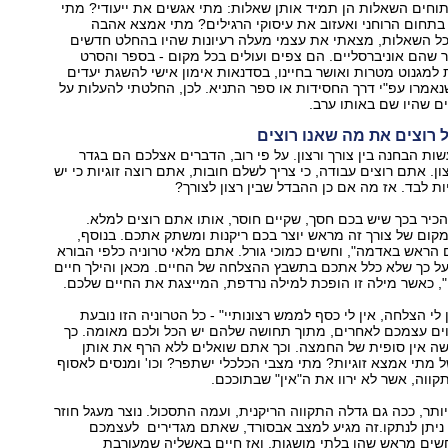
וחים השאלות הן תמיד אותן שאלות: מתי אגשים את ייעודי? מתי
 בתחום הרוחני ואעזוב את עיסוקי הרגילים? מתי אמצא אהבה
בין כל השאלות, מצאתי את עצמי מעלה רעיונות שהיו בהחלט חדשים
 שהם אוניברסליים. הם צפים ועולים בכל מקום - בספר והסרט
 למגנוט מטרות ואושר בחיינו, בסדנאות אימון אישי להשגת יעדים
נאמרו עפ"י דרך החסידות או ספר התניא. לכן, החלטתי להעלות על
 שהיו שם באותו ערב.
 רוצים את מה שאנו רוצים
ות הבחנה בין צורך ורצון. על פי רוב, הדברים אצלכם הם בגדר
ון. אתם רוצים עבודה, כי צריך לשלם חובות, אתם רוצה זוגיות כי יש
ות לבד. אז מה אם כן ההבדל שבין רצון לצורך?
הכיר בכך שיש בכם חסך, שקיים חוסר, אותו אתם רוצים למלא.
ום של צורך זה מראש יוצר בכם ריקנות ומשתק אתכם. בנוסף,
הראש באדמה", וחשים כמוכי גורל. אתם מלאי טרוניה כלפי הבורא
על כך שלא כלל אתכם בתשבץ ההצלחה של החיים. מכאן והילך חיים
, כאשר מילה זו הופכת למילה נרדפת, המייצגת את החיים שלכם.
ין לי הצלחה, אין לי כסף לממש רצונותיי" - כל הטרוניה הזו נובעת
ם עצמכם לאחרים, מתוך תחושה שלהם יש הכל ולכם מאומה. כך
ה אין סופית של החמצה. וכך אתם שואלים ללא הרף את אותן
 מתי אמצא זוגיות? מתי מצבי הכלכלי ישתפר? וכו' ומנסים לאסוף
קווה, אשר לא ירוו את ה"אין" שבתוככם.
יותר, ככה גם גדלה התקווה הריקנית, ועמה התסכול. נוצר מעגל חוזר
א ניתן לנתקו.זה מגיע למצב אבסורד, שאתם מגדירים לעצמכם
ים מראש שהן בלתי מושגות, ואז חיים באשליה שמעורבת