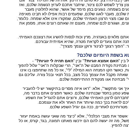
ניין במילה רצון. לא סתם זה היפוך אותיות של המילה "צנור" וגם
צון צריך לשמש לכם צינור, שיחבר אתכם לערוץ הנשמה שלכם, ואז
ים בשמחה. נוגעים במן מימד של אושר, שהוא לחלוטין מעבר
 שלכם, מעבר לאגו שלכם, שפעמים רבות אפילו לא תבינו מאיפה
ם שבו מצוי הרצון האמיתי שלכם, שמקורו אינו אלא שמחה. כלומר,
צים, ושגורם לכם שמחה, מעצם זה שאתם רוצים אותו, מסמן את
ם מלאים באנרגיה, מרץ וכוח לנסות להשיג את רצונכם האמיתי.
נה אתם צועדים לקראת מטרה, שהיא אמיתית עבורכם.
ר: "הפוך רצונך לצינור ורוקן עצמך מצורך".
א בשפת היומיום שלכם?
בין "
האם אמצא זוגיות?
" ובין "
האם תהיה לי זוגיות?
" -
בחינת נקודת המבט של ה"אני", הרי שבקלות ה"אני" עלול להפוך
את, כאשר הקו המנחה הוא המילה "לי", אז כל מה שתחפצו בו אינו
שאתה מקבל את עצמך בכל מצב, בכל תנאי ובכל צורה. עליכם גם
" מבחינת אגו מנקודת ההתייחסות שלכם.
יך אני מתקשר", אלא: "ראו איזה מסרים בתיקשור יש לי להעביר
פע טמון בחסד שבנתינה שלכם. כאשר חפצים אתם בדבר מה,
ברתם לרצון האמיתי שלכם, ורוצים אתם להגדיל את השפע
יכם לראות בכך כמה שיותר את האחר ולא את עצמכם.
מטרותיכם לאחרים, ככה גם יגדל השפע שלכם.
אשפר את מצבי הכלכלי", אלא "כיצד מה שאני עושה באמת יעזור
משל, מה זה יעשה להם הם ירכשו מאתנו תמונה, בגד, קורס, או כל
צה להפיץ.