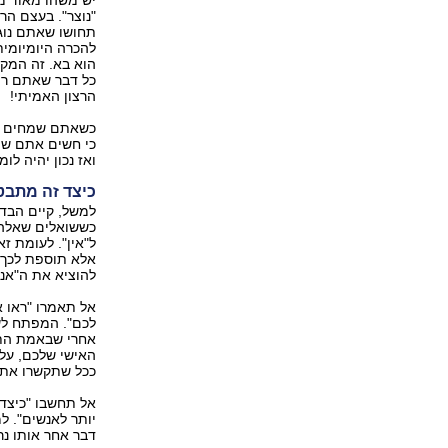
יש משהו מאוד מע
"נוצר". בעצם הר
תחושו שאתם נוגע
להכרה היומיומית
הוא בא. זה המקו
כל דבר שאתם רו
הרצון האמיתי!
כשאתם שמחים את
כי חשים אתם שה
ואז נכון יהיה לומ
כיצד זה מתבט
למשל, קיים הבדל 
כששואלים שאלה מ
ל"אין". לעומת ז
אלא תוספת לכך 
להוציא את ה"אני
אל תאמרו "ראו א
לכם". המפתח לש
אחרי שבאמת התח
האישי שלכם, על
ככל שתקשרו את 
אל תחשבו "כיצד 
יותר לאנשים". ל
דבר אחר אותו נר