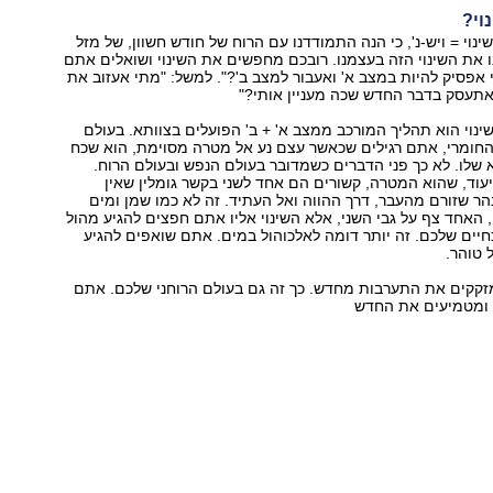
וי?
נוי = ויש-נ', כי הנה התמודדנו עם הרוח של חודש חשוון, של מזל
ו את השינוי הזה בעצמנו. רובכם מחפשים את השינוי ושואלים אתם
פסיק להיות במצב א' ואעבור למצב ב'?". למשל: "מתי אעזוב את
אתעסק בדבר החדש שכה מעניין אותי?"
ינוי הוא תהליך המורכב ממצב א' + ב' הפועלים בצוותא. בעולם
החומרי, אתם רגילים שכאשר עצם נע אל מטרה מסוימת, הוא שכח
שלו. לא כך פני הדברים כשמדובר בעולם הנפש ובעולם הרוח.
עוד, שהוא המטרה, קשורים הם אחד לשני בקשר גומלין שאין
נהר שזורם מהעבר, דרך ההווה ואל העתיד. זה לא כמו שמן ומים
 האחד צף על גבי השני, אלא השינוי אליו אתם חפצים להגיע מהול
חיים שלכם. זה יותר דומה לאלכוהול במים. אתם שואפים להגיע
קקים את התערבות מחדש. כך זה גם בעולם הרוחני שלכם. אתם
 ומטמיעים את החדש