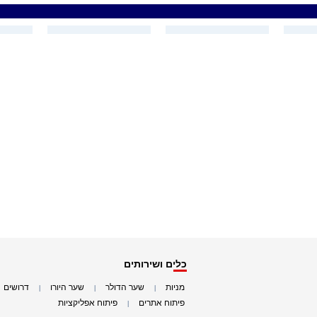
כלים ושירותים
מניות
שער הדולר
שער היורו
דרושים
|
|
|
|
פיתוח אתרים
פיתוח אפליקציות
|
|