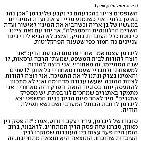
(צילום: אמיל סלמן, הארץ)
השופטים ציינו בהכרעתם כי נקבע שליברמן "אכן נהג
באופן בלתי ראוי כשנמנע מליידע את ועדת המינויים
במעשיו של בן אריה וכשהביא את המינוי לאישור ועדת
השרים הרלוונטית והממשלה", אך יחד עם זאת ציינו
כי נוכח כלל העובדות בתיק, המצב לא הביא לידי ניגוד
עניינים כה חמור כפי שטענה הפרקליטות.
ליברמן עצמו אמר אחרי פרסום הכרעת הדין: "אני
רוצה להודות לבית המשפט, שמעתי הרבה גרסאות, 17
שנה הסתיימו, זה מאחוריי. אני רוצה להודות
למשפחתי ולחבריי שעמדו מאחוריי כל אותן 17 שנים
והאמינו בצדק ונתנו לי את התמיכה. אני רוצה להודות
לצוות ההגנה, שעשו עבודה מדהימה ואני לא מתכוון
להתעסק יותר בסוגיה הזאת. הפרק הזה מאחוריי, אני
מתמקד באתגרים שמחכים לנו בפתח. יש מספיק
אתגרים". מיד לאחר סיום הדיון בבית המשפט יצא
ליברמן לרחבת הכותל המערבי ושם נשא תפילת
הודיה.
סנגורו של ליברמן, עו"ד יעקב וינרוט, אמר: "זה פסק דין
מאוזן, סברנו שזה פסק הדין המתחייב. לדאבוני, ברוב
הזמן היה פער עצום בין העובדות שסוקרו לבין
העובדות שהוכחו. התוצאה היא תוצאה מתחייבת. זה