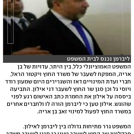
ליברמן נכנס לבית המשפט
המשפט האמוציונלי כלל, בין היתר, עדויות של בן
אריה, המפקח לשעבר של משרד החוץ ויקטור הראל,
חברי ועדת המינויים דאז והשגרירים היום שמעון רודד
ויוסי גל וכן סגן שר החוץ לשעבר דני אילון. התביעה
ביססה על אילון את החמרת כתב האישום רגע לפני
שהוגש. אילון טען כי ליברמן הורה לו ולחברים אחרים
במשרד החוץ לפעול למינוי זאב בן אריה.
המשפט גרר מתיחות גדולה בין ליברמן לאילון.
פרקליטי שר החוץ לשעבר טענו כי סגנו לשעבר משקר