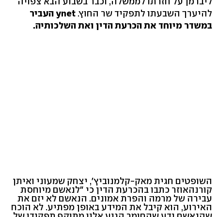
ליברמן על חזרתו לממשלה, וכבר בשבוע הבא צפויה
להיערך השבעתו לתפקיד שר החוץ.
ynet העביר
במשדר מיוחד את הכרעת הדין ואת השלכותיה.
השופטים חגית מאק-קלמנוביץ', יצחק שמעוני ואיתן
קורנהאוזר כתבו בהכרעת הדין כי "לנאשם מיוחסת
עבירה של מרמה והפרת אמונים. הנאשם לא יזם את
האירוע, הוא קיבל את המידע באופן מפתיע. לא הוכח
שהנאשם ידע שהחומר הגיע אליו מתוקף תפקידו של