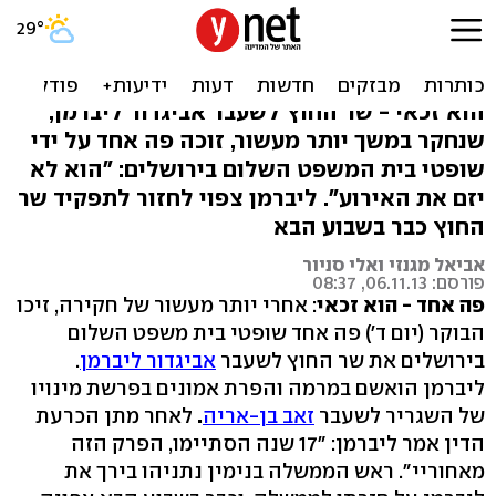
דרמה פוליטית: ליברמן זוכה
פה אחד
הוא זכאי - שר החוץ לשעבר אביגדור ליברמן,
שנחקר במשך יותר מעשור, זוכה פה אחד על ידי
שופטי בית המשפט השלום בירושלים: "הוא לא
יזם את האירוע". ליברמן צפוי לחזור לתפקיד שר
החוץ כבר בשבוע הבא
אביאל מגנזי ואלי סניור
פורסם: 06.11.13, 08:37
פה אחד - הוא זכאי
: אחרי יותר מעשור של חקירה, זיכו
הבוקר (יום ד') פה אחד שופטי בית משפט השלום
בירושלים את שר החוץ לשעבר
אביגדור ליברמן
.
ליברמן הואשם במרמה והפרת אמונים בפרשת מינויו
של השגריר לשעבר
זאב בן-אריה
.
לאחר מתן הכרעת
הדין אמר ליברמן: "17 שנה הסתיימו, הפרק הזה
מאחוריי". ראש הממשלה בנימין נתניהו בירך את