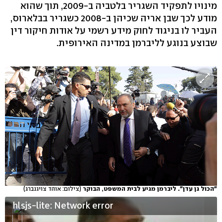
מינויו לתפקיד השגריר בלטביה ב-2009, תוך שהוא
מודע לכך שבן אריה שכיהן ב-2008 כשגריר בבלארוס,
העביר לו בניגוד לחוק מידע רשמי על אודות חיקור דין
שבוצע בנוגע לליברמן במדינה האירופית.
"הכול גן עדן". ליברמן מגיע לבית המשפט, הבוקר
(צילום: אוהד צויגנברג)
hlsjs-lite: Network error