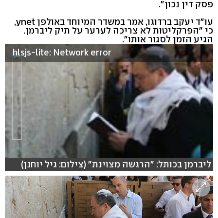
פסק דין נכון".
עו"ד יעקב ברדוגו, אמר במשדר המיוחד באולפן ynet,
כי "הפרקליטות לא צריכה לערער על תיק ליברמן.
הגיע הזמן לסגור אותו".
hlsjs-lite: Network error
ליברמן בכותל: "הרגשה מצוינת" (צילום: גיל יוחנן)