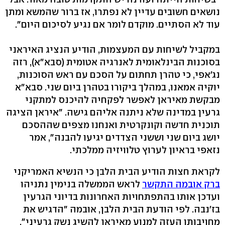
נושאים חשובים עדיין לא נפתרו, אז ברור שהמשא ומתן
עוד לא הסתיים. מוקדם לומר אם נגיע לסיכום היום".
במקביל לשיחות עם המעצמות, הודיע הנציג האיראני
בסוכנות הבינלאומית לאנרגיה אטומית (סבא"א), רזה
נג'אפי, כי טהרן תחתום על הסכם עם ראש הסוכנות,
יוקיה אמאנו, במהלך ביקורו בטהרן ביום שני. סבא"א
מבקשת מאיראן לאפשר לפקחיה להיכנס למתקני
גרעין במדינה שלא ניתנה אליהם גישה. "איראן הציגה
תוכנית חדשה וקונקרטית ואנחנו מצפים שההסכם
יושג ביום שני וששני הצדדים יגיעו להבנה", אמר
נזאפי בראיון לערוץ טלוויזיה ממלכתי.
לקראת חצות הודיע הבית הלבן כי הנשיא האמריקני
ברק אובמה התקשר
לראש הממשלה בנימין נתניהו
ועדכן אותו בהתפתחויות האחרונות בדיוני הגרעין
בז'נבה. לפי הודעת הבית הלבן, אובמה "הדגיש את
מחויבותו העזה למנוע מאיראן להשיג נשק גרעיני".