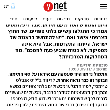
משבר בשיחות הגרעין?
"המערב לא פראייר"
היום התחדש המו"מ עם איראן, אבל דיפלומטים
אמרו כי התגלעו קשיים בלתי צפויים. שר החוץ
הצרפתי אישר זאת: "יש להתחשב בדאגות של
ישראל. הייתה התקדמות, אבל היא אינה
מספיקה. לא בטוח שנגיע כעת להסכם". מה
המחלוקות המרכזיות?
סוכנויות הידיעות
פורסם: 09.11.13, 10:00
אתמול נדמה היה שעסקה עם איראן על סף חתימה,
הבוקר זה כבר נראה אחרת.
לדיווח ב"לוס אנג'לס
טיימס", לפיו התגלעו מכשולים בלתי צפויים במשא
ומתן בין המעצמות לטהרן בז'נבה, מכשולים שעשויים
לגרום לכך שהשיחות יתארכו לשבוע הבא, הצטרפו
הבוקר (יום שבת) דברי שר החוץ הצרפתי, לורן פביוס.