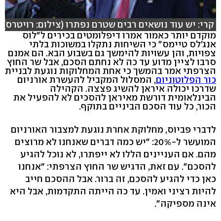
קרי: יש עוד נושאים רבים שטרם נפתרו (צילום: רויטרס)
מוקדם יותר כאמור אמרו דיפלומטים בכירים ל"לוס
אנג'לס טיימס" כי השיחות נתקלו במשוכות בלתי
צפויות, והן עשויות להימשך גם בשבוע הבא. הם אמנם
סרבו לציין מדוע עד כה לא נחתם הסכם, אבל שר החוץ
הצרפתי אמר בהמשך כי אחת המחלוקות נוגעת לבניית
כור הפלוטוניום
, המסלול המקביל להעשרת אורניום
שדרכו יכולה איראן להשיג פצצה. הקהילה
הבינלאומית דורשת מאיראן להסכים לא להפעיל את
הכור, כל עוד הסכם הביניים בתוקף.
לדברי פביוס, מחלוקת אחרת נוגעת למצבור האורניום
המועשר ל-20%: "יש כמה דברים שאנחנו לא מרוצים
מהם. אם העניינים הללו לא ייפתרו, לא נוכל להגיע
להסכם". עם זאת, הדגיש שר החוץ הצרפתי: "אנחנו
כאן כדי להגיע להסכם, זה ברור. אבל ההסכם חייב
להיות רציני ואמין. עד כה הייתה התקדמות, אבל היא
אינה מספיקה".