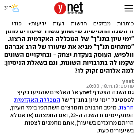
עקידת יצחק - והחיקויים
התיאולוגיים
זו השנה החמישית ש-ynet משדר שיעורים מתוך
"ימי עיון בתנ"ך" של המכללה האקדמית הרצוג.
"פותחים תנ"ך" מביא את שיעורו של הרב אברהם
וולפיש, העוסק בעקדת יצחק - ובחיקויים השונים
שקמו לה בתרבויות השונות, וגם בשאלת הניסיון:
למה אלוהים זקוק לו?
ynet
פורסם: 18.11.13, 20:00
גם השנה הצטרף ynet אל האלפים שהגיעו בקיץ
לפסטיבל "ימי עיון בתנ"ך" של
המכללה האקדמית
הרצוג
. מיטב הרבנים והמרצים השתתפו בימי העיון,
המתקיימים זו השנה ה-22, ואם החמצתם (או אם לא
הייתם מרוכזים בשיעור), אתם מוזמנים לצפות
בשיעורים כעת.