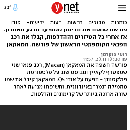
פורשה מאקאן - תמונות
וסרטונים רשמיים
פורשה סחטה את הלימון ממש עד הרגע האחרון.
אז אחרי כל הטיזרים וההדלפות, קבלו את רכב
הפנאי הקומפקטי הראשון של פורשה, המאקאן
רועי צוקרמן
פורסם: 20.11.13, 11:57
פורשה חשפה את המאקאן (Macan), רכב פנאי שני
שמצטרף לקאיין ומבוסס שוב על פלטפורמת
פולקסווגן - הפעם על אודי Q5. המאקאן קיבל את שמו
מהמילה "נמר" באינדונזית, וחשיפתו מגיעה לאחר
שורה ארוכה ביותר של קדימונים והדלפות.