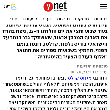
אלוף עולם חדש בשחמט:
דוגמן נורבגי בן 23
עידן חדש בעולם השחמט: מגנוס קרלסן, שיחגוג
בעוד שבוע וחצי את יום הולדתו ה-23, ניצח בהודו
את האלוף המכהן אנאנד, שאשתקד גבר בגמר על
הישראלי בוריס גלפנד. קרלסן, דוגמן בזמנו
הפנוי, החמיץ בשבועות ספורים את התואר
"אלוף העולם הצעיר בהיסטוריה"
סוכנויות הידיעות
עודכן: 23.11.13, 00:28
הנורבגי
מגנוס קרלסן
, גאון בן פחות מ-23 ודוגמן
אופנה, הוכתר אמש (יום ו') לאלוף העולם בשחמט אחרי
שניצח את האלוף המכהן, ההודי ווישוונתאן אנאנד,
בקרב בן 12 המשחקים בצ'נאי שבהודו. אנאנד נחשב
לאחד השחקנים הטובים בהיסטוריה, ואשתקד ניצח
בגמר את הישראלי בוריס גלפנד. קרלסן השלים אמש