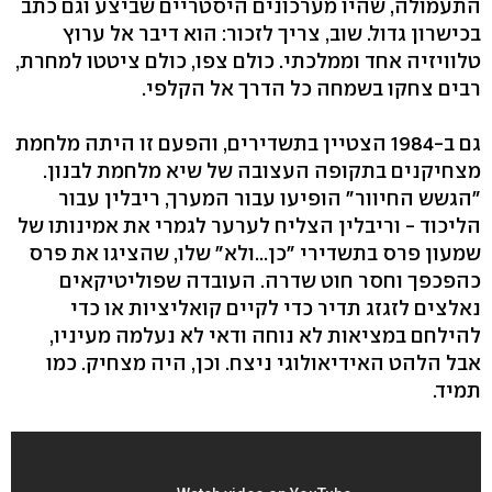
התעמולה, שהיו מערכונים היסטריים שביצע וגם כתב
בכישרון גדול. שוב, צריך לזכור: הוא דיבר אל ערוץ
טלוויזיה אחד וממלכתי. כולם צפו, כולם ציטטו למחרת,
רבים צחקו בשמחה כל הדרך אל הקלפי.
גם ב-1984 הצטיין בתשדירים, והפעם זו היתה מלחמת
מצחיקנים בתקופה העצובה של שיא מלחמת לבנון.
"הגשש החיוור" הופיעו עבור המערך, ריבלין עבור
הליכוד - וריבלין הצליח לערער לגמרי את אמינותו של
שמעון פרס בתשדירי "כן...ולא" שלו, שהציגו את פרס
כהפכפך וחסר חוט שדרה. העובדה שפוליטיקאים
נאלצים לזגזג תדיר כדי לקיים קואליציות או כדי
להילחם במציאות לא נוחה ודאי לא נעלמה מעיניו,
אבל הלהט האידיאולוגי ניצח. וכן, היה מצחיק. כמו
תמיד.