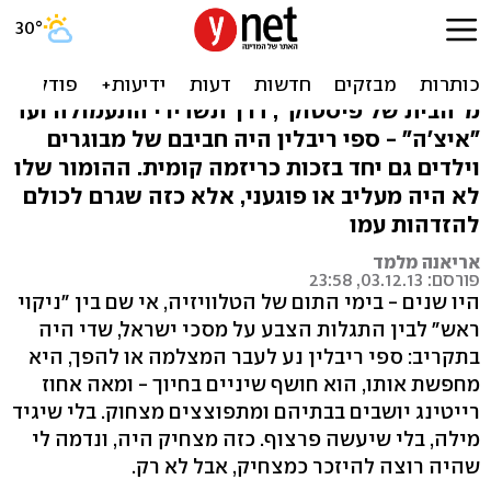
הצחיק עד הסוף המר: פרידה
מספי ריבלין
מ"הבית של פיסטוק", דרך תשדירי התעמולה ועד
"איצ'ה" - ספי ריבלין היה חביבם של מבוגרים
וילדים גם יחד בזכות כריזמה קומית. ההומור שלו
לא היה מעליב או פוגעני, אלא כזה שגרם לכולם
להזדהות עמו
אריאנה מלמד
פורסם: 03.12.13, 23:58
היו שנים - בימי התום של הטלוויזיה, אי שם בין "ניקוי
ראש" לבין התגלות הצבע על מסכי ישראל, שדי היה
בתקריב: ספי ריבלין נע לעבר המצלמה או להפך, היא
מחפשת אותו, הוא חושף שיניים בחיוך - ומאה אחוז
רייטינג יושבים בבתיהם ומתפוצצים מצחוק. בלי שיגיד
מילה, בלי שיעשה פרצוף. כזה מצחיק היה, ונדמה לי
שהיה רוצה להיזכר כמצחיק, אבל לא רק.