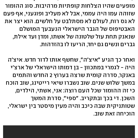
מופעים שהיו הצלחות קופתיות מרהיבות. סוג ההומור
שזוהה עמו היה עממי, אבל לא מעליב ופוגעני, אף פעם
לא גס רוח, לעולם לא מסתלבט על חלשים. הוא יצר את
האבטיפוס של הגבר הישראלי הנעבעך המושלם
שנאנק תחת עול שלטונה של אשתו, ומדן ועד אילת,
גברים ונשים גם יחד, הריעו לו בהזדהות.
ואחר כך הגיע "איצ'ה", שחשף אותו לדור חדש. איצ'ה
היה - לגמרי במתכוון - בן דמותו הישראלי של ארצ'י
באנקר, סדרה קומית שרצה בערוץ 2 החדש והתמים
במשך שלוש שנים. שוב נשברו שיאי רייטינג, שוב הוכח
כי זה ההומור שכל העם רוצה: אני, אשתי, הילדים,
השכן. די בכך ובתקריב. "ספי", סדרת המשך
שטותניקית שבה כיכב והיה מעין מיסטר בין ישראלי,
הוכיחה זאת שוב.