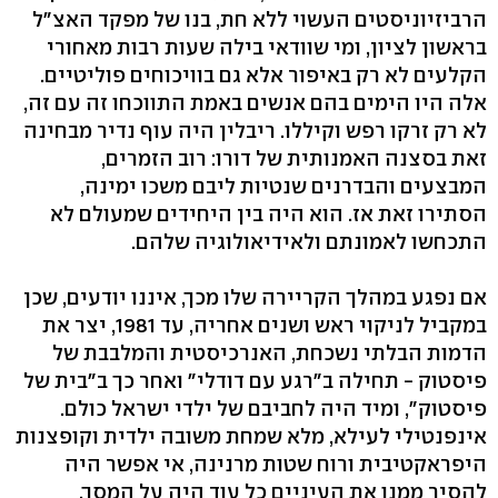
הרביזיוניסטים העשוי ללא חת, בנו של מפקד האצ"ל
בראשון לציון, ומי שוודאי בילה שעות רבות מאחורי
הקלעים לא רק באיפור אלא גם בוויכוחים פוליטיים.
אלה היו הימים בהם אנשים באמת התווכחו זה עם זה,
לא רק זרקו רפש וקיללו. ריבלין היה עוף נדיר מבחינה
זאת בסצנה האמנותית של דורו: רוב הזמרים,
המבצעים והבדרנים שנטיות ליבם משכו ימינה,
הסתירו זאת אז. הוא היה בין היחידים שמעולם לא
התכחשו לאמונתם ולאידיאולוגיה שלהם.
אם נפגע במהלך הקריירה שלו מכך, איננו יודעים, שכן
במקביל לניקוי ראש ושנים אחריה, עד 1981, יצר את
הדמות הבלתי נשכחת, האנרכיסטית והמלבבת של
פיסטוק - תחילה ב"רגע עם דודלי" ואחר כך ב"בית של
פיסטוק", ומיד היה לחביבם של ילדי ישראל כולם.
אינפנטילי לעילא, מלא שמחת משובה ילדית וקופצנות
היפראקטיבית ורוח שטות מרנינה, אי אפשר היה
להסיר ממנו את העיניים כל עוד היה על המסך.