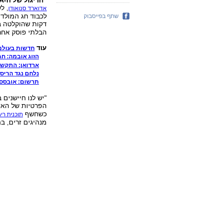
"הריגול של ה-NSA גרוע יותר מ'1984' של ג'ורג' אורוול":
, ל
אדוארד סנואודן
לכבוד חג המולד
שתף בפייסבוק
דקות שהוקלטה ב
הבלתי פוסק אחרי
עוד
חדשות בעולם
הזוג אובמה: חג
ארדואן: התקשו
נלחם נגד הריסת
תרשום: אובססי
"יש לנו חיישנים
הפרטיות של האד
כשחשף
תוכנית ריג
מנהיגים זרים, ב