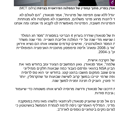
ודן בפריז, מתוך קמפיין של המפלגה הפיראטית בצרפת
(צילום: MCT)
 יגדל ללא שום תפיסה של פרטיות", אמר סנואודן. "הם לעולם לא
מר ליהנות מרגע פרטי משלהם, ממחשבה לא מוקלטת ולא מנותחת.
הפרטיות חשובה, הפרטיות מאפשרת לנו לקבוע מי אנחנו ומה אנחנו
ההודעה המוקלטת של סנואודן שודרה בערוץ 4 הבריטי במסגרת "מסר חג המולד
 שנישא מדי שנה על ידי המלכה אליזבת השנייה. מדי שנה משדר
 המסר האלטרנטיבי, ואישים קודמים שנשאו אותו הם נשיא איראן
מחמוד אחמדינג'אד ב-2008 ומארג' וליסה סימפסון מתוכנית האנימציה הפופולרית
2004.
 של הקרבה אישית,
למה", אמר סנואודן. גאון המחשבים הצעיר עזב בחודש מאי את
עבודתו בסוכנות הביון NSA בהוואי ופרסם כעבור כמה שבועות חלקים ממיליוני
ם שגנב ממקום מושבו בהונג קונג. בחודש יוני הוא טס לרוסיה
ה שרמי יטייבו במשך קרוב לשישה שבועות עד שהקרמלין, יותר
יר פוטין, העניק לו חנינה זמנית למשך שנה.
דרכונו של סנואודן ודרשה מרוסיה לגרש אותו משטחה כדי שיעמוד
גניבת סודות.
נים אל פנים שהעניק סנואודן לעיתונאי כלשהו מאז נחת במוסקבה
דיני, המדליף האמריקני ניסה לרמוז לצמרת הממשל בוושינגטון כי
לגרום נזקים ביטחוניים נוספים לארה"ב.