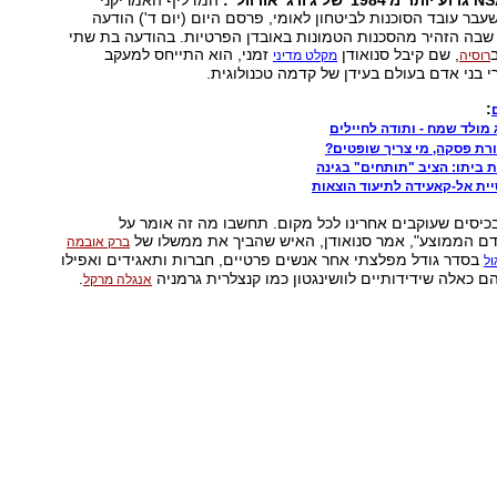
המדליף האמריקני
שעבר עובד הסוכנות לביטחון לאומי, פרסם היום (יום ד') הודעה
 שבה הזהיר מהסכנות הטמונות באובדן הפרטיות. בהודעה בת שתי
, שם קיבל סנואודן
זמני, הוא התייחס למעקב
רוסיה
מקלט מדיני
 בני אדם בעולם בעידן של קדמה טכנולוגית.
:
 מולד שמח - ותודה לחיילים
רת פסקה, מי צריך שופטים?
 ביתו: הציב "תותחים" בגינה
ית אל-קאעידה לתיעוד הוצאות
 בכיסים שעוקבים אחרינו לכל מקום. תחשבו מה זה אומר על
ם הממוצע", אמר סנואודן, האיש שהביך את ממשלו של
ברק אובמה
בסדר גודל מפלצתי אחר אנשים פרטיים, חברות ותאגידים ואפילו
ול
הם כאלה שידידותיים לוושינגטון כמו קנצלרית גרמניה
.
אנגלה מרקל