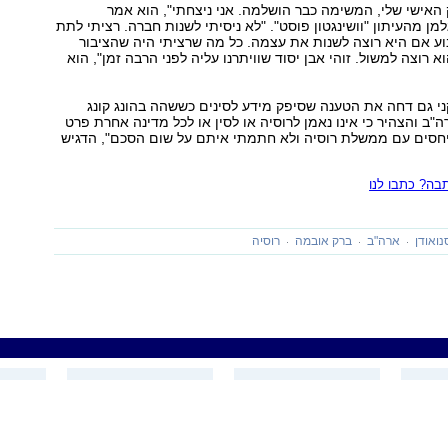
האישי שלי, המשימה כבר הושלמה. אני ניצחתי", הוא אמר
למן מהעיתון "וושינגטון פוסט". "לא ניסיתי לשנות חברה. רציתי לתת
ע אם היא רוצה לשנות את עצמה. כל מה שרציתי היה שהציבור
וא רוצה למשול. זוהי אבן יסוד שוויתרנו עליה לפני הרבה זמן", הוא
י גם דחה את הטענה שסיפק מידע לסינים כששהה בהונג קונג
ב והצהיר כי אינו נאמן לרוסיה או לסין או לכל מדינה אחרת פרט
 יחסים עם ממשלת רוסיה ולא חתמתי איתם על שום הסכם", הדגיש
ה? כתבו לנו
ואודן
ארה"ב
ברק אובמה
רוסיה