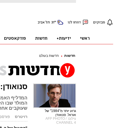
חדשות
חדשות בעולם
סנואודן:
המדליף האמר
המולד שבו הזה
שעוקבים אחרי
גרוע יותר מ"1984" של
אורוול. סנואודן
רויטרס
פורסם: 25.12.13, 
צילום: AFP PHOTO /
CHANNEL 4