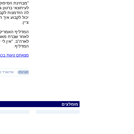
"מבחינת הסיפוק 
לעיתונאי ברטון ג
לה הזדמנות לקבו
יכול לקבוע איך ה
ציין.
המדליף האמריקנ
לאחר שברח מארה"
לארה"ב. "אין לי
המדליף.
מצאתם טעות בכתב
תגיות:
אדוארד סנ
מומלצים