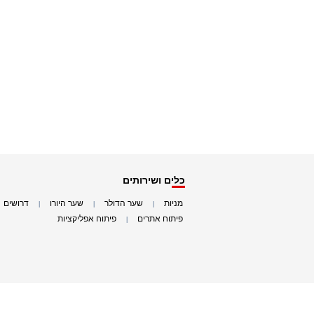
כלים ושירותים
מניות
שער הדולר
שער היורו
דרושים
|
|
|
|
פיתוח אתרים
פיתוח אפליקציות
|
|