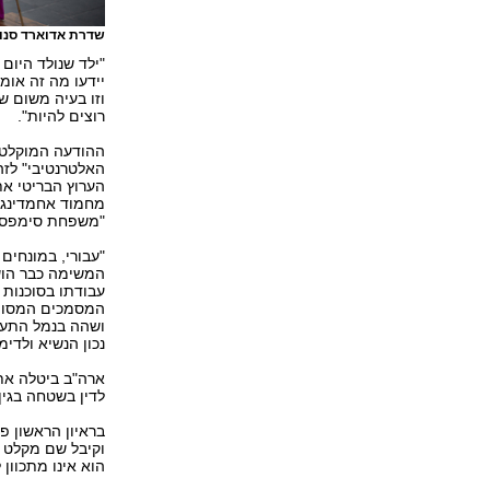
שדרת אדוארד סנוא
"ילד שנולד היום
יידעו מה זה או
וזו בעיה משום ש
רוצים להיות".
האלטרנטיבי" לזה
הערוץ הבריטי את
"משפחת סימפסון" ב-
"עבורי, במונחים
המשימה כבר הוש
המסמכים המסווגי
ושהה בנמל התעופ
נכון הנשיא ולדימ
ארה"ב ביטלה את 
לדין בשטחה בגין 
בראיון הראשון פ
וקיבל שם מקלט מ
הוא אינו מתכוון 