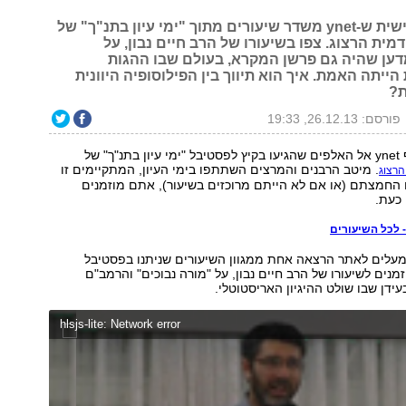
זו השנה החמישית ש-ynet משדר שיעורים מתוך "ימי עיון בתנ"ך" של
ת הרצוג. צפו בשיעורו של הרב חיים נבון, על
דען שהיה גם פרשן המקרא, בעולם שבו ההגות
ייתה האמת. איך הוא תיווך בין הפילוסופיה היוונית
ת?
פורסם: 26.12.13, 19:33
" של
. מיטב הרבנים והמרצים השתתפו בימי העיון, המתקיימים זו
רצוג
ה-22, ואם החמצתם (או אם לא הייתם מרוכזים בשיעור), אתם מוזמנים
כעת.
 לכל השיעורים
מעלים לאתר הרצאה אחת ממגוון השיעורים שניתנו בפסטיבל
מנים לשיעורו של הרב חיים נבון, על "מורה נבוכים" והרמב"ם
ידן שבו שולט ההיגיון האריסטוטלי.
hlsjs-lite: Network error