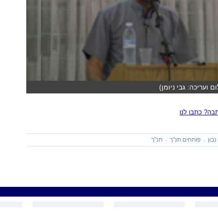
ם ועריכה: גבי ניומן)
ה? כתבו לנו
נבון
פותחים תנ"ך
תנ"ך