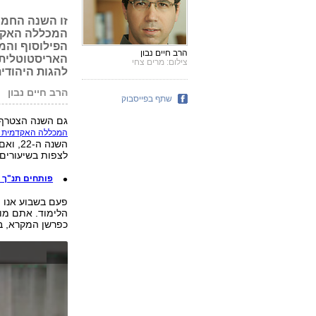
המכללה האקדמי
הפילוסוף והמ
הרב חיים נבון
האריסטוטלית ה
צילום: מרים צחי
להגות היהודי
הרב חיים נבון
שתף בפייסבוק
גם השנה הצטרף ynet אל האלפים שהגיעו בקיץ לפסטיבל "ימי עיון בתנ"ך
המכללה האקדמית ה
השנה 
לצפות בשיעורים 
פותחים תנ"ך -
פעם בשבוע אנו 
הלימוד. אתם מוז
כפרשן המקרא, בע