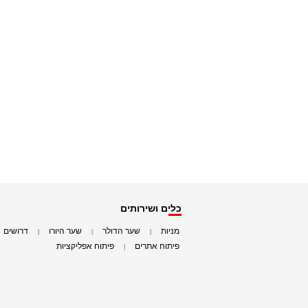
כלים ושירותים
מניות
שער הדולר
שער היורו
דרושים
|
|
|
|
פיתוח אתרים
פיתוח אפליקציות
|
|