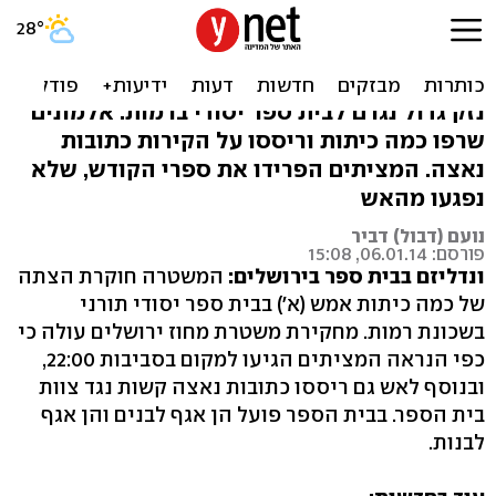
הצתה במוסד תורני בירושלים:
"בית זונות"
נזק גדול נגרם לבית ספר יסודי ברמות: אלמונים
שרפו כמה כיתות וריססו על הקירות כתובות
נאצה. המציתים הפרידו את ספרי הקודש, שלא
נפגעו מהאש
נועם (דבול) דביר
פורסם: 06.01.14, 15:08
ונדליזם בבית ספר בירושלים:
המשטרה חוקרת הצתה
של כמה כיתות אמש (א') בבית ספר יסודי תורני
בשכונת רמות. מחקירת משטרת מחוז ירושלים עולה כי
כפי הנראה המציתים הגיעו למקום בסביבות 22:00,
ובנוסף לאש גם ריססו כתובות נאצה קשות נגד צוות
בית הספר. בבית הספר פועל הן אגף לבנים והן אגף
לבנות.