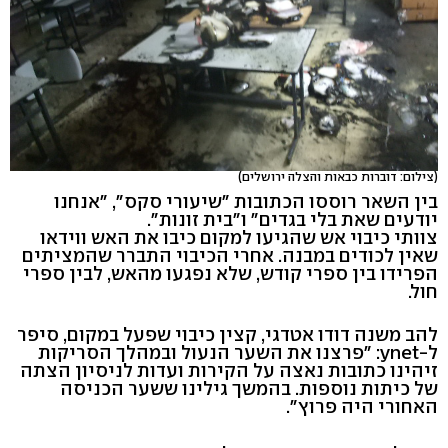
(צילום: דוברות כבאות והצלה ירושלים)
בין השאר רוססו הכתובות "שיעורי סקס", "אנחנו
יודעים שאת בלי בגדים" ו"בית זונות".
צוותי כיבוי אש שהגיעו למקום כיבו את האש ווידאו
שאין לכודים במבנה. אחרי הכיבוי התברר שהמציתים
הפרידו בין ספרי קודש, שלא נפגעו מהאש, לבין ספרי
חול.
להב משנה דודו אטדגי, קצין כיבוי שפעל במקום, סיפר
ל-ynet: "פרצנו את השער הנעול ובמהלך הסריקות
זיהינו כתובות נאצה על הקירות ועדות לניסיון הצתה
של כיתות נוספות. בהמשך גילינו ששער הכניסה
האחורי היה פרוץ".