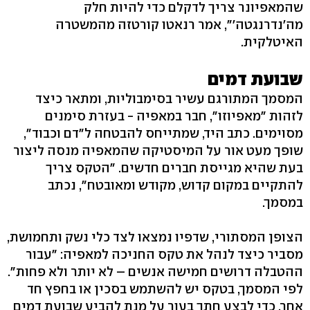
שהמאפיונר צריך לדקלם כדי להיות חלק
מה'נדרנגטה'", אמר רנאטו קורטזה מהמשטרה
האיטלקית.
שבועת דמים
המסמך המתורגם עשיר בסימבוליות, ומתאר כיצד
לזהות "מאפיוזו", חבר במאפיה - בעזרת סימנים
מסוימים. כתב היד, שמתייחס להבטחה ל"דם וכבוד",
שופך מעט אור על המיסטיקה שהמאפיה מנסה ליצור
בעת שהיא מגייסת חברים חדשים. "הטקס צריך
להתקיים במקום קדוש, מקודש ומאובטח", נכתב
במסמך.
הצופן המסתורי, שדפיו נמצאו לצד כלי נשק ותחמושת,
מסביר כיצד לנהל את טקס החניכה למאפיה: "עבור
ההטבלה דרושים חמישה אנשים – לא יותר ולא פחות".
לפי המסמך, בטקס יש להשתמש בסכין או בחפץ חד
אחר, כדי לבצע חתך בעור על מנת להביע שבועת דמים