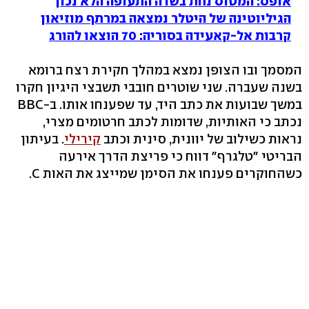
אופס: המטוס נחת בשדה התעופה הלא נכון
הגיליוטינה של היטלר נמצאה במרתף מוזיאון
קרבות אל-קאעידה בסוריה: 70 הוצאו להורג
המסמך ובו הצופן נמצא במהלך חקירת רצח ברומא
בשנה שעברה. שני שוטרים חובבי תשבצי היגיון חקרו
במשך שבועות את כתב היד, עד שפענחו אותו. ב-BBC
נכתב כי האותיות, שדומות לכתב חרטומים מצרי,
נראות כשילוב של יוונית, סינית וכתב
קירילי
. בעיתון
הבריטי "טלגרף" דווח כי פריצת הדרך אירעה
כשהחוקרים פענחו את הסימן שמייצג את האות C.