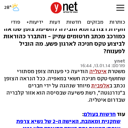
פוענח כתב סתרים: כך
מגייסת המאפיה
חקירת רצח ברומא הובילה לחשיפת צופן שנראה
כמורכב מכתב חרטומים עתיק - והתברר כהוראות
לביצוע טקס חניכה לארגון פשע. מה הוביל
לפענוח?
ynet
פורסם: 13.01.14, 16:44
משטרת
איטליה
הודיעה כי פענחה צופן מסתורי
שחושף טקס חניכה חשאי במאפיה. ככל הנראה הצופן
נכתב ב
אלפבית
מיוחד שנהגה על ידי חברים
ב"נדרנגטה", רשת פשיעה שבסיסה הוא אזור קלבריה
שבדרום איטליה.
עוד
חדשות בעולם
:
שחקנית ומאהבת. האישה ה-2 של נשיא צרפת