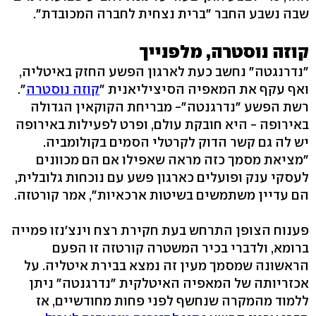
שבה נשבע החבר "ברית נצחית לחברה המכובדת".
קוזה נוסטרה, מלפנייך
"נדרנגטה" נחשב כעת לארגון הפשע החזק באיטליה,
ואף עקף את המאפיה הסיציליאנית "
קוזה נוסטרה
".
רשת הפשע "נדרגנטה"- מבריחת הקוקאין הגדולה
באירופה - היא חובקת עולם, ופרט לפעילות באירופה
יש לה גם קשר הדוק לקרטלי הסמים בקולומביה.
"מציאת מסמך כזה מראה שאפילו אם הם מכוונים
לעסקי ענק ופועלים כארגון פשע עם נוכחות גלובלית,
הם עדיין משתמשים בשיטות ארכאיות", אמר קורטזה.
פענוח הצופן התרחש בעת חקירת רצח וינצ'נזו פמייה
ברומא, ולדברי בכיר המשטרה קורטזה זו הפעם
הראשונה שמסמך מעין זה נמצא בבירת איטליה. על
אכזריותה של המאפיה האיטלקית "נדרגנטה" ניתן
ללמוד מהמקרה שנחשף לפני פחות מחודשיים, אז