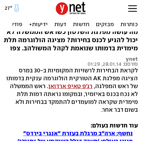
מנהיג בכאילו: הולוגרמה של
ארדואן בטורקיה
מה עושה מפלגת השלטון כשראש הממשלה לא
יכול להגיע לכנס בחירות? מציגה הולוגרמה תלת
מימדית בדמותו שנואמת לקהל המשולהב. צפו
ynet
פורסם: 28.01.14, 01:29
לקראת הבחירות לרשויות המקומיות ב-30 במרס
הציגה מפלגת AK הטורקית הולוגרמה ענקית בדמותו
של ראש המפלגה,
רג'פ טאיפ ארדואן
. ראש הממשלה
לא נכח בכנס באיזמיר, ובמקומו נראתה דמות תלת
מימדית שקראה למועמדים להתמקד בבחירות ולא
בשום דבר אחר.
עוד חדשות בעולם:
נחשף: ארה"ב מרגלת בעזרת "אנגרי בירדס"