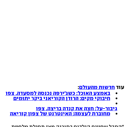
עוד
חדשות מהעולם
:
באמצע האוכל: כשג'ירפה נכנסה למסעדה. צפו
חיבוקי מקים: הרודן הקוריאני ביקר יתומים
גיבור-על: חצה את קנדה בריצה. צפו
מחוברת לעצמה: האינטרנט של צפון קוריאה
"הסבל שחווים הילדים בסוריה מאז תחילת מלחמת