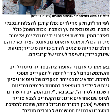
פינוי ילד פצוע במלחמת האזרחים בסוריה
(צילום: רויטרס)
לפי הדו"ח, חלק מהילדים נפלו קורבן להצלפות בכבלי
מתכת, בשוט ובאלות עץ ומתכת; מכות חשמל, כולל
באיבר המין; תלישת ציפורני ידיים ורגליים; אלימות
מינית הכוללת אונס או איומים באונס; הצגה כאילו הם
הולכים להיות מוצאים להורג; כוויות סיגריה; מניעת
שינה; בידוד; וחשיפה לעינוי של קרוביהם.
באן אמר כי ארגוני האופוזיציה בסוריה גייסו ילדים
והשתמשו בהם לצורך לחימה ולתפקידים תומכי
לחימה. "מדאיגים במיוחד המקרים של גיוס או ניסיון
גיוס של ילדים הנמצאים במחנות פליטים במדינות
השכנות לסוריה", קבע באן, "לרוב המקרים הקשורים
לגיוס שם אחראים ארגונים הקשורים לצבא סוריה
החופשי (ארגון המורדים הגדול ביותר, שזוכה לתמיכת
המערב) וארגונים חמושים של כורדים סורים".