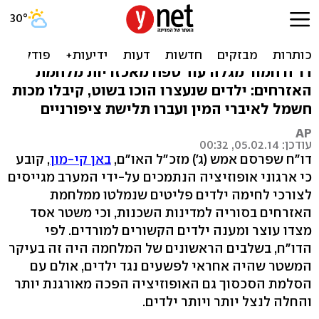
עינוי ילדים בסוריה: הצלפה
בשוט ומכת חשמל
דו"ח חמור מגלה עוד טפח מאכזריות מלחמת
האזרחים: ילדים שנעצרו הוכו בשוט, קיבלו מכות
חשמל לאיברי המין ועברו תלישת ציפורניים
AP
עודכן: 05.02.14, 00:32
דו"ח שפרסם אמש (ג') מזכ"ל האו"ם,
באן קי-מון
, קובע
כי ארגוני אופוזיציה הנתמכים על-ידי המערב מגייסים
לצורכי לחימה ילדים פליטים שנמלטו ממלחמת
האזרחים בסוריה למדינות השכנות, וכי משטר אסד
מצדו עוצר ומענה ילדים הקשורים למורדים. לפי
הדו"ח, בשלבים הראשונים של המלחמה היה זה בעיקר
המשטר שהיה אחראי לפשעים נגד ילדים, אולם עם
הסלמת הסכסוך גם האופוזיציה הפכה מאורגנת יותר
והחלה לנצל יותר ויותר ילדים.