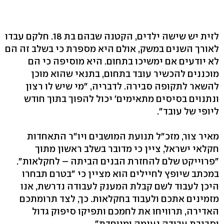
לזית יש שישה ילדים, הקטנה שבהם בת 18. חלקם עבדו
לאורך השנים במשק, אולם היא מספרת כי בשלב זה הם
לא יודעים אם ימשיכו בתחום. היא מוסיפה כי הם
מוכננים להכשיר עובד בתחום, בתנאי שהוא מוכן
להשאר לתקופה סבירה. לדבריה, "מי שיש לו רצון
ונתנוים בסיסים מתאימים' יכול להפוך בתוך חודש
ליופי של עובד".
מאיר צור, מזכ"ל תנועת המושבים ויו"ר התאחדות
חקלאי ישראל, ציין כי מדובר בשלב ראשון מתוך
"פרוייקט שלם להחזרת הבנים הביתה – לחקלאות".
במכתב שיופץ לחיילים הוא מציין כי "בטרם תבחרו
היכן לעבוד לשם קבלת המענק לעבודה נדרשת, אנו
מזמינים אתכם ולעבוד בחקלאות. כך, לצד תרומתכם
האדירה, תרוויחו את לחמכם ותפיקו סיפוק גדול
וסביבת עבודה נעימה ומיוחדת".