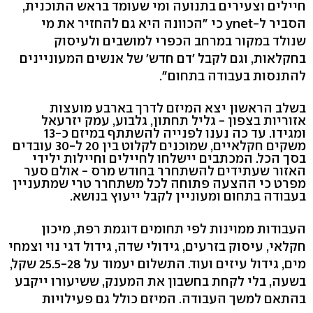
חיילים וצעירים בתנועה ומי שעומד בראש התוכנית,
הסביר ל-ynet כי "הכוונה היא גם להחזיר את מי
שנולד במקור במרחב הכפרי למושבים ולעיסוק
בחקלאות, וגם לקבל 'דם חדש' של אנשים המעוניינים
להתנסות בעבודה בתחום".
בשלב הראשון יצא המיזם לדרך בארבע מועצות
אזוריות בצפון - גליל תחתון, גלבוע, עמק יזרעאל
ומגידו. עד כה נענו לפנייה להשתתף במיזם כ-13
משקים חקלאיים, שמוכנים לקלוט בין 20 ל-30 עובדים
בסך הכל. המכתבים יישלחו לחיילים וחיילות ילידי
האזור שעתידים להשתחרר בחודש מרס - אולם סער
מפרט כי ההצעה פתוחה לכל משתחרר טרי שמתעניין
בעבודה בתחום ומעוניין לקבל ייעוץ בנושא.
העבודות ממוינות לפי תחומים דוגמת רפת, מיכון
חקלאי, עיסוק בזרעים, גידולי שדה, גידול דגי נוי וצמחי
מים, גידול עיזים ועוד. התשלום יעמוד על 25.5-28 שקל,
בשעה, בלי לקחת בחשבון את המענק, ששיעורו ייקבע
בהתאם למשך העבודה. המיזם כולל גם פעילויות