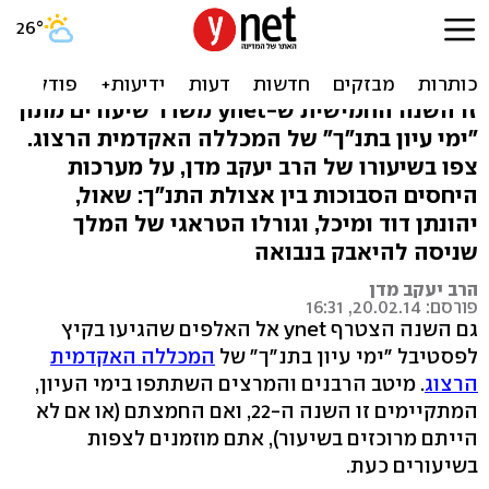
מהנאהבים והנעימים -
לשונאים הכי גדולים
זו השנה החמישית ש-ynet משדר שיעורים מתוך
"ימי עיון בתנ"ך" של המכללה האקדמית הרצוג.
צפו בשיעורו של הרב יעקב מדן, על מערכות
היחסים הסבוכות בין אצולת התנ"ך: שאול,
יהונתן דוד ומיכל, וגורלו הטראגי של המלך
שניסה להיאבק בנבואה
הרב יעקב מדן
פורסם: 20.02.14, 16:31
גם השנה הצטרף ynet אל האלפים שהגיעו בקיץ
לפסטיבל "ימי עיון בתנ"ך" של
המכללה האקדמית
הרצוג
. מיטב הרבנים והמרצים השתתפו בימי העיון,
המתקיימים זו השנה ה-22, ואם החמצתם (או אם לא
הייתם מרוכזים בשיעור), אתם מוזמנים לצפות
בשיעורים כעת.