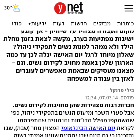
בדקו: בעבודה שלכם מעודדים
העסקת נשים?
מקום העבודה מצהיר על שיוויון - אך קובע
ישיבות מפתיעות בערב, מקשה לצאת בזמן מחלת
הילד ולא ממהר למנות נשים לתפקידי ניהול?
שאלון מיוחד לרגל יום האישה יגלה לכן עד כמה
הארגון שלכן באמת מחויב לקידום נשים. וגם -
מצאנו מעסיקים שבאמת מאפשרים לעובדים
לאזן בין עבודה למשפחה
בילי פרנקל
פורסם: 07.03.14, 12:34
חברות רבות מצהירות שהן מחויבות לקידום נשים.
אבל פערי השכר ומיעוט הנשים בתפקידי ניהול, כפי
שהשתקפו משלל הדו"חות והנתונים שהתפרסמו
לקראת
יום האישה הבינלאומי
המצוין מחר (שבת), שבו
והזכירו כי גם היום שבו יתקיים שוויון אמיתי בשוק