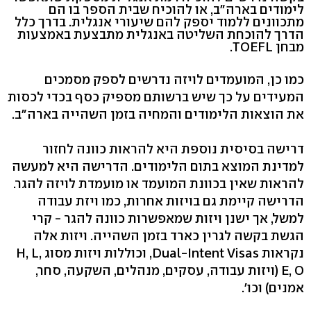
לימודים בארה"ב, או להוכיח שבית הספר בו הם
מתכוונים ללמוד יספק להם שיעורי אנגלית. בדרך כלל
הדרך להוכחת השליטה באנגלית מתבצעת באמצעות
מבחן TOEFL.
כמו כן, המועמדים לויזה נדרשים לספק מסמכים
המעידים על כך שיש ברשותם מספיק כסף בכדי לכסות
את הוצאות הלימודים והמחיה בזמן השהייה בארה״ב.
דרישה בסיסית נוספת היא להראות כוונה לחזור
למדינת המוצא בתום הלימודים. הדרישה היא למעשה
להראות שאין בכוונת המועמד או מועמדת לויזה להגר.
הדרישה קיימת גם בויזות אחרות, כמו ויזת עבודה
למשל, אך ישנן ויזות שמאפשרות כוונה להגר - קרי
הגשת בקשה לגרין כארד בזמן השהייה. ויזות אלה
נקראות Dual-Intent Visas, וכוללות ויזות מסוג H, L,
E, O (ויזות עבודה, עסקים, מנהלים, השקעה, סחר,
אמנים) וכו'.