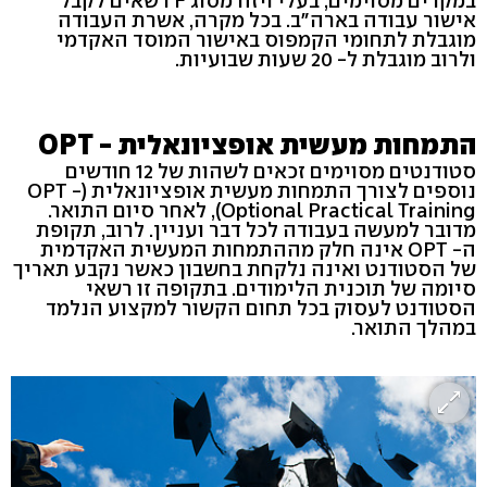
במקרים מסוימים, בעלי ויזה מסוג F רשאים לקבל
אישור עבודה בארה"ב. בכל מקרה, אשרת העבודה
מוגבלת לתחומי הקמפוס באישור המוסד האקדמי
ולרוב מוגבלת ל- 20 שעות שבועיות.
התמחות מעשית אופציונאלית - OPT
סטודנטים מסוימים זכאים לשהות של 12 חודשים
נוספים לצורך התמחות מעשית אופציונאלית (OPT -
Optional Practical Training), לאחר סיום התואר.
מדובר למעשה בעבודה לכל דבר ועניין. לרוב, תקופת
ה- OPT אינה חלק מההתמחות המעשית האקדמית
של הסטודנט ואינה נלקחת בחשבון כאשר נקבע תאריך
סיומה של תוכנית הלימודים. בתקופה זו רשאי
הסטודנט לעסוק בכל תחום הקשור למקצוע הנלמד
במהלך התואר.