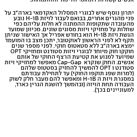
יתרון נוסף שיש לבוגרי המסלול האקדמאי בארה״ב על
פני מהגרים אחרים, בבואם לעבור לויזת H-1B נובע
מהעובדה שתקופות ההמתנה לא חלות עליהם כפי
שחלות על מחזיקי ויזות מסוגים שונים. מכיוון שמועד
הגשת ויזת H-1B הוא בחודש אפריל אך האישור שניתן
תקף לא לפני הראשון לאוקטובר, יתכן מצב בו המועמד
ימצא בארה"ב ללא סטאטוס חוקי. לפני מספר שנים
חוקקו חוק מיוחד לבוגרי ויזות סטודנט ומחזיקי OPT
שמיועד למנוע את קטיעת הרצף החוקי של אותם
אנשים. החוק שנקרא Cap-Gap מאפשר למחזיקי ויזת
סטודנט ו OPT להמשיך להחזיק בסטטוס שלהם
(למרות שפג תוקפו החוקי) עד לתחילת עבודתם
במסגרת ויזת ה H-1B ומאפשר להם מעבר חלק לשוק
העבודה תחת הויזה (ובהמשך להשגת הגרין כארד,
למעוניינים בכך).