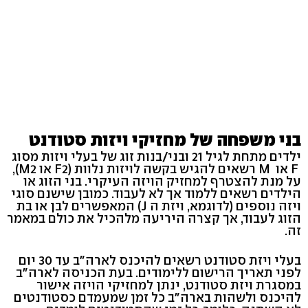
בני משפחה של מחזיקי ויזות סטודנט
ילדים מתחת לגיל 21 ובני/בנות זוג של בעלי ויזות מסוג
F או M רשאים להגיש בקשה לויזות נלוות (F2 או M2),
על מנת להצטרף למחזיק הויזה העיקרי. בני הזוג או
הילדים רשאים ללמוד אך לא לעבוד. כמובן שישנם סוגי
ויזה נוספים (לדוגמא, ויזת ה J) המאפשרים לבן או בת
הזוג לעבוד, אך קצרה היריעה מלהכיל את כולם במאמר
זה.
בעלי ויזת סטודנט רשאים להיכנס לארה"ב עד 30 יום
לפני תאריך הרישום ללימודים. בעת הכניסה לארה"ב
במסגרת ויזת סטודנט, ינתן למחזיקי הויזה אישור
להיכנס ולשהות בארה"ב כל זמן שמעמדם כסטודנטים