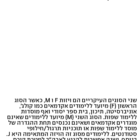
שני הסוגים העיקריים הם ויזות F ו M, כאשר הסוג
הראשון (F) מיועד ללימודים אקדמאים כמו קולג׳,
אוניברסיטה, תיכון, בית ספר יסודי ואף מוסדות
ללימוד שפות. הסוג השני (M) מיועד ללימודים שאינם
מוגדרים אקדמאים ושאינם נכנסים תחת ההגדרה של
מוסד ללימוד שפות או תוכניות תרגול/חילופי
סטודנטים. ללימודים מסוג זה הויזה המתאימה היא J.
בנוסף, ישנה אפשרות להגיע לארה״ב למטרת קורס