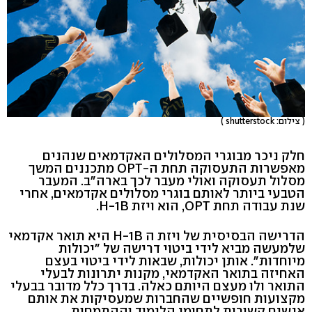
( צילום: shutterstock )
חלק ניכר מבוגרי המסלולים האקדמאים שנהנים
מאפשרות התעסוקה תחת ה-OPT מתכננים המשך
מסלול תעסוקה ואולי מעבר לכך בארה״ב. המעבר
הטבעי ביותר לאותם בוגרי מסלולים אקדמאים, אחרי
שנת עבודה תחת OPT, הוא ויזת H-1B.
הדרישה הבסיסית של ויזת ה H-1B היא תואר אקדמאי
שלמעשה מביא לידי ביטוי דרישה של ״יכולות
מיוחדות״. אותן יכולות, שבאות לידי ביטוי בעצם
האחיזה בתואר האקדמאי, מקנות יתרונות לבעלי
התואר ולו מעצם היותם כאלה. בדרך כלל מדובר בבעלי
מקצועות חופשיים שהחברות שמעסיקות את אותם
אנשים קשורות לתחומי הלימוד וההתמחות.