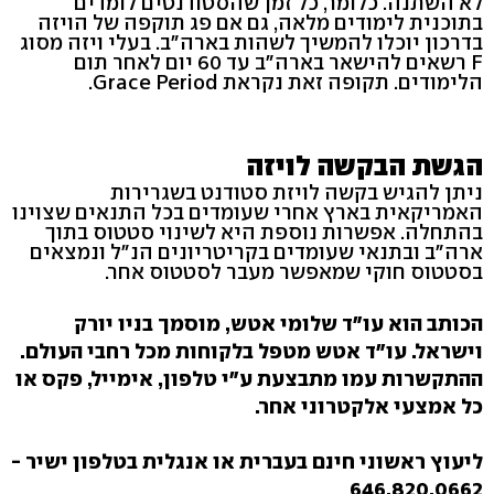
לא השתנה. כלומר, כל זמן שהסטודנטים לומדים
בתוכנית לימודים מלאה, גם אם פג תוקפה של הויזה
בדרכון יוכלו להמשיך לשהות בארה"ב. בעלי ויזה מסוג
F רשאים להישאר בארה"ב עד 60 יום לאחר תום
הלימודים. תקופה זאת נקראת Grace Period.
הגשת הבקשה לויזה
ניתן להגיש בקשה לויזת סטודנט בשגרירות
האמריקאית בארץ אחרי שעומדים בכל התנאים שצוינו
בהתחלה. אפשרות נוספת היא לשינוי סטטוס בתוך
ארה״ב ובתנאי שעומדים בקריטריונים הנ״ל ונמצאים
בסטטוס חוקי שמאפשר מעבר לסטטוס אחר.
הכותב הוא עו"ד שלומי אטש, מוסמך בניו יורק
וישראל. עו"ד אטש מטפל בלקוחות מכל רחבי העולם.
ההתקשרות עמו מתבצעת ע"י טלפון, אימייל, פקס או
כל אמצעי אלקטרוני אחר.
ליעוץ ראשוני חינם בעברית או אנגלית בטלפון ישיר -
646.820.0662