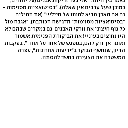
נאמר בין היתר: "אני בעד זריקות אבנים (על יהודים,
כמובן שעל ערבים אין שאלה). "בסיטואציות מסוימות -
גם אם האבן תביא למותו של חייל!!!" (את המילים
"בסיטואציות מסוימות" הדגישה הכותבת). "אגבה מול
כל גוף חיצוני את זורקי האבנים, גם במקרים שבהם לא
היו נחוצים בעיניי! את הביקורת הפנימית אשמור
ואומר אך ורק להם, במפגש של אחד על אחד!". בעקבות
הדיון, שנחשף הבוקר ב"ידיעות אחרונות", עצרה
המשטרה את הצעירה בחשד להסתה.