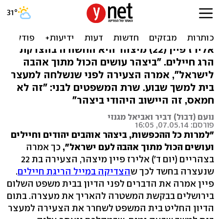
גרסת החשודה: 'ביצהר
אוהבים יהודים וחיילים'
אלירז פיין (22) מיצהר היא החשודה בהצדקת
הרג חיילים. "ביצהר עושים הכול מתוך אהבה
לישראל", אמרה הצעירה לפני שנשלחה למעצר
בית למשך שבוע. שרת המשפטים לבני: "זה לא
חמאס, זה היישוב היהודי ביצהר"
נועם (דבול) דביר ואביאל מגנזי
פורסם: 07.05.14, 16:05
"למרות כל ההכפשות, ביצהר אוהבים יהודים וחיילים
ועושים הכול מתוך אהבה לעם ישראל",
כך אמרה
בצהריים (יום ד') אלירז פיין מיצהר, הצעירה בת 22
שנעצרה בחשד לכך ש
הצדיקה במייל הריגת חיילים
.
פיין אמרה את הדברים לפני הדיון בבית משפט השלום
בירושלים בבקשת המשטרה להאריך את מעצרה. בתום
הדיון החליט בית המשפט לשחרר את הצעירה למעצר