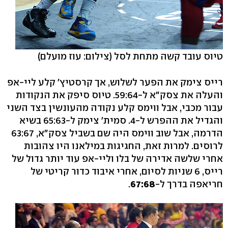
טיוס עובד קשה מתחת לסל
(צילום: עוז מועלם)
רייס צימק את הפער לשלוש, אך קרסטיץ' קלע ליי-אפ
והעלה את צסק"א ל-59:64. טיוס סיפק את הנקודות
עבור מכבי, אבל ווימס קלע נקודה מהעונשין בצד השני
והגדיל את ההפרש ל-4. סמית' צימק ל-65:63 בשיא
הדרמה, אבל שוב ווימס היה שם בשביל צסק"א, 63:67
לרוסים. למרות זאת, החגיגות במילאנו היו צהובות
אחרי שלשה אדירה של בלו וליי-אפ עוד יותר גדול של
רייס, 6 שניות לסיום, אחרי איבוד כדור קריטי של
חריאפה בדרך ל-
67:68
.