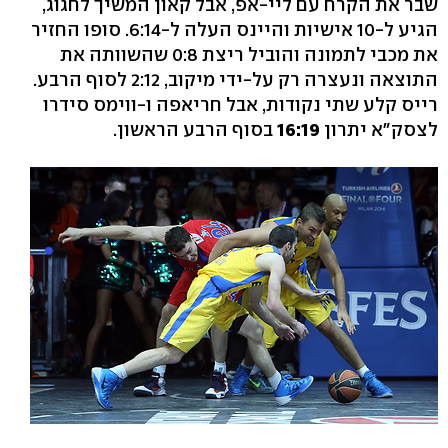
שבר את הקרח עם ליי-אפ, אבל קאון המשיך לחגוג,
הגיע ל-10 אישיות והיינס העלה ל-6:14. סופו החזיר
את מכבי לתמונה והוביל ריצת 0:8 שהשוותה את
התוצאה ונעצרה רק על-ידי מיקוב, 2:12 לסוף הרבע.
רייס קלע שתי נקודות, אבל חריאפה ו-ווימס סידרו
לצסק"א יתרון
16:19
בסוף הרבע הראשון.