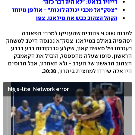
דייויד בלאט: "לא היה דבר כזה"
"צסק"א? מכבי יכולה לזכות" - אולפן מיוחד
הקהל הצהוב כבש את מילאנו. צפו
למרות 9,000 צהובים שהעניקו למכבי תפאורה
יפהפיה באולם במילאנו, צסק"א נכנסה היטב למשחק
בעזרתו של סאשה קאון, שקלע 10 נקודות רבע ברבע
הראשון. סופו שעלה מהספסל, הוביל את הקאמבק
הצהוב הראשון של הערב - ולא האחרון, אבל הרוסים
היו אלה שירדו למחצית ביתרון, 30:38.
hlsjs-lite: Network error