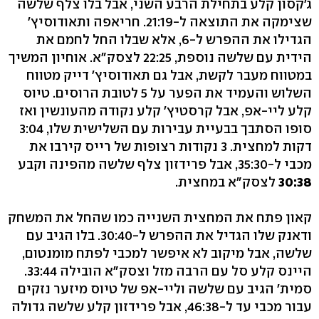
ג'קסון קלע בתחילת הרבע השני, אבל בלו צלף שלשה
שצימקה את התוצאה ל-21:19. חריאפה ותאודוסיץ'
הגדילו את ההפרש ל-6, אלא שבלו החל לחמם את
הידית עם שלשה נוספת, 22:25 לצסק"א. אוחיון המשיך
במטווח מעבר לקשת, אבל גם תאודוסיץ' דייק מטווח
השלוש והעמיד את הפער על 5 לטובת הרוסים. טיוס
קלע ליי-אפ, אבל קרסטיץ' קלע נקודה מהעונשין ואז
סופו הסתבך בבעיית עבירות עם השלישית שלו, 3:04
דקות למחצית. 3 נקודות רצופות של רייס קירבו את
מכבי ל-35:30, אבל פרידזון צלף שלשה מהפינה וקבע
30:38
לצסק"א במחצית.
קאון פתח את המחצית השנייה כמו שהחל את המשחק
ודאנק שלו הגדיל את ההפרש ל-30:40. בלו הגיב עם
שלשה, אבל מיקוב לא איפשר למכבי לפתח מומנטום,
היינס קלע סל עם הרבה מזל וצסק"א הובילה 33:44.
סמית' הגיב עם שלשה וליי-אפ של טיוס מיזער נזקים
עבור מכבי עד ל-46:38, אבל פרידזון קלע שלשה גדולה