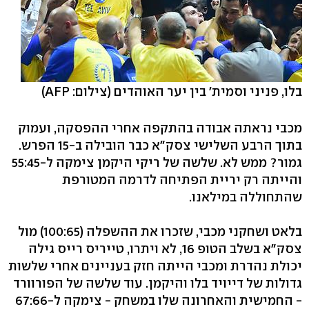
בלו, פניני וסמית' בין יער האוהדים
(צילום: AFP)
מכבי נראתה אבודה בהתקפה אחרי ההפסקה, ועמוק
בתוך הרבע השלישי צסק"א כבר הובילה ב-15 הפרש.
גמור? ממש לא. שלשה של ריקי היקמן צימקה ל-55:45
והייתה רק יריית הפתיחה לדרמה המטורפת
שהתחוללה במילאנו.
בלאט ושחקני מכבי, שזכרו את ההשפלה (100:65) מול
צסק"א בשלב הטופ 16, לא ויתרו, טייריס רייס גילה
יכולת נהדרת ומכבי הייתה חזק בעניינים אחרי שלשות
גדולות של דייויד בלו והיקמן. עוד שלשה של הפורוורד
- החמישית והאחרונה שלו במשחק - צימקה ל-67:66