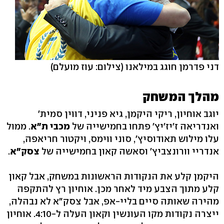
דני פדרמן חוגג במילאנו
(צילום: עוז מועלם)
מהלך המשחק
יוגב אוחיון, ריקי היקמן, גיא פניני, דווין סמית'
ואנדריאה ז'יז'יץ' פתחו בחמישייה של
מכבי ת"א
. ממול
עלו מילוש תאודוסיץ', סוני ווימס, ויקטור חריאפה,
אנדריי וורונצביץ' וסאשה קאון בחמישייה של
צסק"א
.
היקמן קלע את הנקודות הראשונות במשחק, אבל קאון
קלע מתוך הצבע מיד לאחר מכן. אוחיון רץ להתקפה
מהירה שאותה סיים בליי-אפ, אבל צסק"א לא נבהלה,
ייצרה נקודות מקו העונשין וקאון העלה ל-4:10. אוחיון