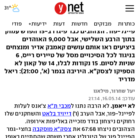
צפו: מכבי בגמר אחרי 67:68
מטורף על צסק"א
פיינל-פור: הצהובים כבר פיגרו ב-15 הפרש עמוק
בתוך הרבע השלישי, אבל 9,000 האוהדים
ביציעים ראו אותם עושים קאמבק אדיר ומנצחים
בניגוד לכל הסיכויים מסל של טייריס רייס, 6
שניות לסיום. 15 נקודות לבלו, 14 של קאון לא
הספיקו לצסק"א. היריבה בגמר (א', 21:00): ריאל
מדריד
יעל שחרור, מילאנו
עודכן: 16.05.14, 21:14
לא ייאמן.
לא הרבה נתנו ל
מכבי ת"א
צ'אנס לעלות
לפיינל-פור, אבל הערב (ו')
דייויד בלאט
והשחקנים שלו
רחוקים ניצחון בודד מזכייה באליפות אירופה.
הצהובים ניצחו 67:68 את
צסק"א מוסקבה
בחצי-גמר
הפיינל פור של היורוליג אחרי משחק שהסתיים באופן