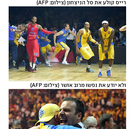
רייס קולע את סל הניצחון
(צילום: AFP)
ולא יודע את נפשו מרוב אושר
(צילום: AFP)