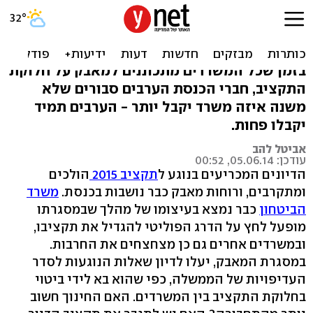
הח"כים הערבים יוצאים
למאבק על התקציב
בזמן שכל המשרדים מתכוננים למאבק על חלוקת
התקציב, חברי הכנסת הערבים סבורים שלא
משנה איזה משרד יקבל יותר - הערבים תמיד
יקבלו פחות.
אביטל להב
עודכן: 05.06.14, 00:52
הדיונים המכריעים בנוגע ל
תקציב 2015
הולכים
ומתקרבים, ורוחות מאבק כבר נושבות בכנסת.
משרד
הביטחון
כבר נמצא בעיצומו של מהלך שבמסגרתו
מופעל לחץ על הדרג הפוליטי להגדיל את תקציבו,
ובמשרדים אחרים גם כן מצחצחים את החרבות.
במסגרת המאבק, יעלו לדיון שאלות הנוגעות לסדר
העדיפויות של הממשלה, כפי שהוא בא לידי ביטוי
בחלוקת התקציב בין המשרדים. האם החינוך חשוב