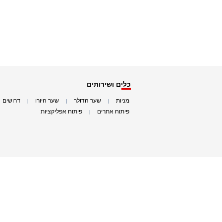
כלים ושירותים
מניות
שער הדולר
שער היורו
דרושים
|
|
|
|
פיתוח אתרים
פיתוח אפליקציות
|
|