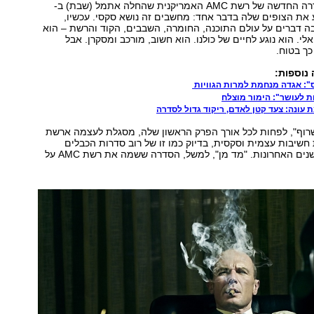
"קוד שרוף", הסדרה החדשה של רשת AMC האמריקנית שהחלה אתמל (שבת) ב-
כנע את הצופים שלה בדבר אחד: מחשבים זה נושא סקסי. עכשיו,
ה דברים על עולם התוכנה, החומרה, השבבים, הקוד והרשת – הוא
לי. הוא נוגע לחיים של כולנו. הוא חשוב, מורכב ומסקרן. אבל
כך בטוח.
 נוספות:
: אגדה מנחמת למרות הגוויות
 עונה: צעד קטן לאדם, ריקוד גדול לסדרה
שרוף", לפחות לכל אורך הפרק הראשון שלה, מסגלת לעצמה ארשת
שיבות עצמית וסקסית, בדיוק כמו זו של רוב סדרות הכבלים
המוערכות של השנים האחרונות. "מד מן", למשל, הסדרה ששמה את רשת AMC על