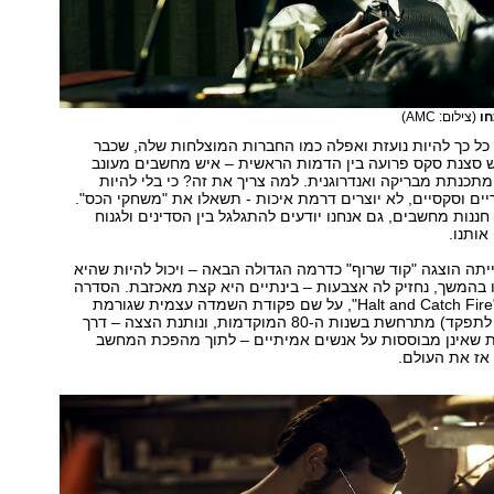
חו
(צילום: AMC)
 כל כך להיות נועזת ואפלה כמו החברות המוצלחות שלה, שכבר
 סצנת סקס פרועה בין הדמות הראשית – איש מחשבים מעונב
 מתכנתת מבריקה ואנדרוגנית. למה צריך את זה? כי בלי להיות
ים וסקסיים, לא יוצרים דרמת איכות - תשאלו את "משחקי הכס".
חננות מחשבים, גם אנחנו יודעים להתגלגל בין הסדינים ולגנוח
אותנו.
תה הוצגה "קוד שרוף" כדרמה הגדולה הבאה – ויכול להיות שהיא
 בהמשך, נחזיק לה אצבעות – בינתיים היא קצת מאכזבת. הסדרה
(שקרויה במקור "Halt and Catch Fire", על שם פקודת השמדה עצמית שגורמת
למחשב להפסיק לתפקד) מתרחשת בשנות ה-80 המוקדמות, ונותנת הצצה – דרך
ות שאינן מבוססות על אנשים אמיתיים – לתוך מהפכת המחשב
אז את העולם.