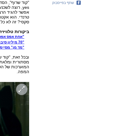
שתף בפייסבוק
yes, רוצה לש
אפשר להגיד הרב
טרנדי. הוא אקטוא
סקסי? זה לא כל 
ביקורות טלוויזיה
"אחת אפס אפס"
"70 מיליון סיבות לעושר": הימור מוצלח
"מד מן" מסיימת
ובכל זאת, "קוד 
מסתורית ומלאת ח
המפה.