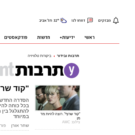
תרבות ובידור
ביקורות טלוויזיה
"קוד שרו
הסדרה החדשה 
בכל כוחה להי
להתגלגל בין ה
"קוד שרוף". רוצה להיות מד
במיוחד
מן
צילום: AMC
שחר אורן
פורסם: .14