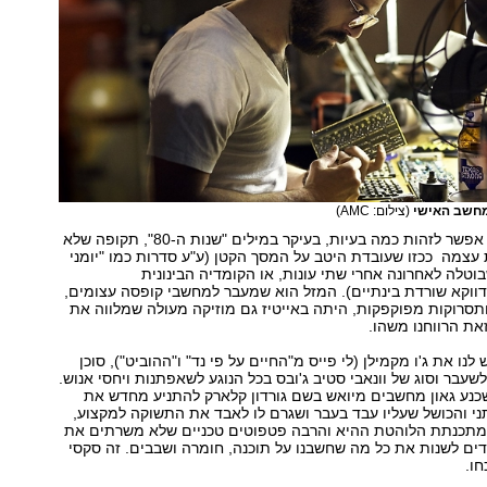
חשב האישי
(צילום: AMC)
כבר בתיאור הזה אפשר לזהות כמה בעיות, בעיקר במילים "שנות ה-80", תקופה שלא
צמה ככזו שעובדת היטב על המסך הקטן (ע"ע סדרות כמו "יומני
וטלה לאחרונה אחרי שתי עונות, או הקומדיה הבינונית
דווקא שורדת בינתיים). המזל הוא שמעבר למחשבי קופסה עצומים,
תסרוקות מפוקפקות, היתה באייטיז גם מוזיקה מעולה שמלווה את
את הרווחנו משהו.
לנו את ג'ו מקמילן (לי פייס מ"החיים על פי נד" ו"ההוביט"), סוכן
כירות של IBM לשעבר וסוג של וונאבי סטיב ג'ובס בכל הנוגע לשאפתנות ויחסי אנוש.
כנע גאון מחשבים מיואש בשם גורדון קלארק להתניע מחדש את
י והכושל שעליו עבד בעבר ושגרם לו לאבד את התשוקה למקצוע,
המתכנתת הלוהטת ההיא והרבה פטפוטים טכניים שלא משרתים את
ים לשנות את כל מה שחשבנו על תוכנה, חומרה ושבבים. זה סקסי
חו.