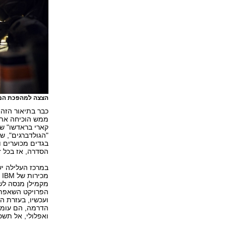
הצצה למהפכת המ
ממש הוכיחה את ע
קארי בראדשו" שב
"הגולדברגים", ש
בגדים מכוערים ו
הסדרה, אז בכל ז
במרכז העלילה יש 
מ
מקמילן מנסה לש
הפרויקט השאפתנ
ועכשיו, בעזרת 
הדרמה, הם עומד
ואפלולי, אל תשכ