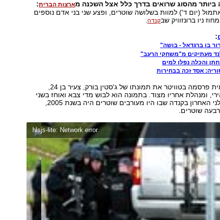
ה ביותר מהסוג שרואים
בדרך כלל אצל השכנה מ
:
ארצות הברית
מול (יום ד') למוות בשלושה שוטרים, ופצע שני בני אדם נוספים
חוז ניו ברונזוויק שב
.
קנדה
:
ר בו ברגדאל - בושה"
נד מעתיקים מ"משחקי הרעב"
חתן והכלה נפלו למים
ריה: אסד זכה בבחירות
המשטרה המקומית פרסמה בטוויטר את תמונתו של ג'סטין בורק, צעיר בן 24,
רי, ומנהלת אחריו מצוד. בתמונה הוא לבוש מדי צבא ואוחז בשני
רובים. הירי הקטלני האחרון בקנדה שבו היו מעורבים שוטרים היה בשנת 2005,
רבעה שוטרים.
hlsjs-lite: Network error