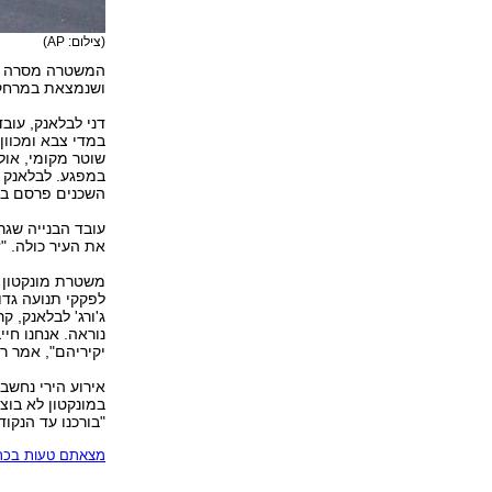
(צילום: AP)
ושנמצאת במרחק של 150 קילומטרים צפון-מזרחית מ
במדי צבא ומכוון
שוטר מקומי, אול
במפגע. לבלאנק ה
השכנים פרסם בר
עובד הבנייה שגר
את העיר כולה. "
משטרת מונקטון 
לפקקי תנועה גדו
ג'ורג' לבלאנק, 
נוראה. אנחנו חי
יקיריהם", אמר ר
אירוע הירי נחשב 
במונקטון לא בוצ
"בורכנו עד הנקודה
מצאתם טעות בכתב