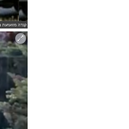
קנדה מזועזעת ממ