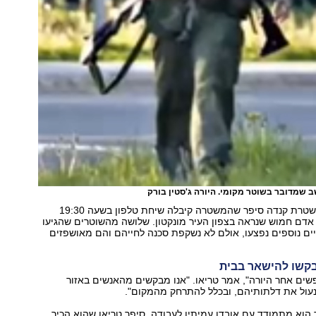
שמדובר בשוטר מקומי. היורה ג'סטין בורק
דמיאן טריאו ממשטרת קנדה סיפר שהמשטרה קיבלה שיחת טלפון בשעה 19:30
 אדם חמוש שנראה בצפון העיר מונקטון. שלושה מהשוטרים שהגיעו
יים נוספים נפצעו, אולם לא נשקפת סכנה לחייהם והם מאושפזים
קשו להישאר בבית
פשים אחר היורה", אמר טריאו. "אנו מבקשים מהאנשים באזור
נעול את דלתותיהם, ובכלל להתרחק מהמקום".
הוא מתמודד עם אובדן עמיתיו לעבודה, סיפר טריאו שהוא הכיר