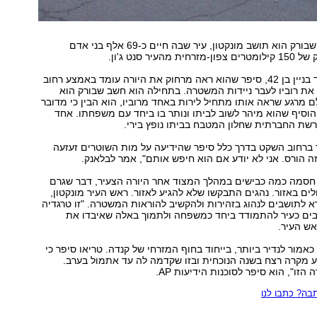
המשטרה מסרה שבורק הוא תושב מונקטון, עיר שבה חיים כ-69 אלף בני אדם
העיר סנט ג'ון.
דני לבלאנק, עובד בניין בן 42, סיפר שהוא ראה מרחוק את היורה עומד באמצע רחוב
 את רוביו לעבר ניידות המשטרה. בתחילה הוא חשב שבורק הוא
ם מרגע שראה אותו מתחיל לירות באחד מרוביו, הוא הבין כי מדובר
וסיף שהוא מיהר לשוב לביתו ונותר בו ביחד עם משפחתו. אחד
שת החברתית שחלון המטבח בביתו נופץ בירי.
 ברחוב השקט בדרך כלל סיפר שהידיעה על מות השוטרים זעזעה
זה הורס. אני לא יודע אם הוא חיפש אותם", אמר לבלאנק.
חסמה כמה כבישים במהלך המצוד אחר היורה הצעיר, דבר שגרם
לים באזור. נהגים התבקשו שלא להגיע לאזור. ראש העיר מונקטון,
קרא לתושבים לנהוג בזהירות ולהקשיב להוראות המשטרה. "זו טרגדיה
יבים כעיר להתמודד ביחד כמשפחה ולתמוך באלה שאיבדו את
אש העיר.
כאמור לנדיר ביותר, בייחוד בחוף המזרחי של קנדה. טריאו סיפר כי
ע מקרה רצח בשנה הנוכחית ובזו שקדמה לה עד אתמול בערב.
 הזו", הוא סיפר לסוכנות הידיעות AP.
ה? כתבו לנו