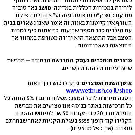
כעת אין לנו אפשרות להסתובב ולמכור. זאת בנוסף
לירידה במכירות הכללית במדינה. מושב באר טוביה
ממוקם כ 30 ק"מ מרצועת עזה וע"פ החלטת פיקוד
העורף אין קייטנות באזור. זה אומר שאנו נשארים בבית
עם הילדים כבר מספר שבועות. זה אמנם כיף למרות
המצב אבל התוצאה היא ירידה מטורפת במחזור אך
ההוצאות נשארו דומות.
מוצרים הנמכרים בעסק
: המברשת הרטובה – מברשת
שיער מיוחדת להתרת קשרים.
אופן השגת המוצרים
: ניתן לרכוש דרך האתר
www.wetbrush.co.il/shop
הטבה מיוחדת לרגל המצב: משלוח חינם ו 5% הנחה על
כל הרכישות באתר. בנוסף אנו מציעים את מברשת
התינוקות ב 30 ₪ במקום ב 50 ₪ . למימוש ההטבה
הקלידו קוד קופון 5555 בעגלת הקניות לאחר שבחרתם
מוצרים (אין כפל מבצעים).