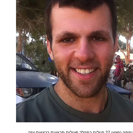
כמו כן, במהלך היממה נפצעו 27 חיילים במהלך פעילות מבצעית ברצועת עזה.