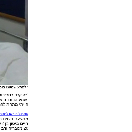
"לפתע שמענו בום"
נשמע הבום. נרא
הייתי מתחת להרי
אתמול הובאו למנוח
מפגיעת פצצת מרג
חיים ביטון
בן 22 מצפת,
20 מטבריה ו
רב 