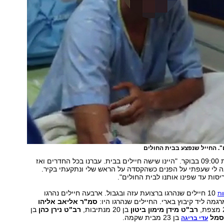
. החייל שנפצע בבית החולים
"זה קרה בסביבות 09:00 בבוקר. "היינו שישה חיילים בבית. עברנו בכל החדרים ואז
ה לי שעפתי על הפנים כשהקסדה על הראש שלי ונתקעתי בקיר.
סות עד שפינו אותנו לבית החולים".
10 חיילים שנהרגו ברצועת עזה ובגבול. ארבעה חיילים נהרגו
ות
מה ליד קיבוץ בארי. החיילים שנהרגו היו:
סמ"ר
אליאב אליהו
רב"ט
מידן מימון ביטון
בן 20 מנתיבות,
רב"ט
נירן כהן
בן
סמל
בן 23 מבית שקמה.
עדי בריגה