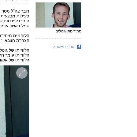
דובר צה"ל מסר ה
פעילות מבצעית 
סמל-ראשון עומר חי, בן 21 מסביון וסמל-ראשון גיא אלג
סמ"ר מתן גוטליב
הלוחמים מיחידת 
הצהרת הצבא, "הב
שתף בפייסבוק
הלווייתו של אלגרנטי תיערך מחר 