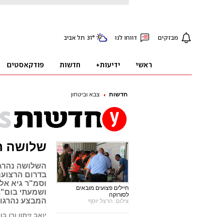
חדשות
צבא וביטחון
שלושה חי
השלושה נהרגו
בדרום הרצועה.
וסמ"ר גיא אלג
חיילים פצועים מובאים
לסורוקה
המבצע נהרגו 56 חיילי צה"ל
צילום: הרצל יוסף
יואב זיתון ורן בו