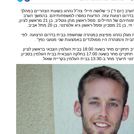
ערב (יום ד') כי שלושה חיילי צה"ל נהרגו בשעות הצהריים במהלך
בדרום רצועת עזה. הודעות נמסרו למשפחותיהם. בהמשך הערב
הותרו לפרסום שמותיהם של החיילים: סמל-ראשון מתן גוטליב, בן 21 מראשון לציון,
רנטי, בן 20 מתל אביב.
מגלן נהרגו מפיצוץ במנהרה שנחשפה בבית בדרום הרצועה. לפי
ית והמנהרה היו ממולכדים באמצעות שני מטעני נפץ" .
הלווייתו של גוטליב תתקיים מחר בשעה 18:00 בבית העלמין הצבאי בראשון לציון.
הלווייתו עומר חי תתקיים מחר בשעה 17:00 בחלקה הצבאית בבית העלמין בסביון.
ב-13:30 בבית העלמין בקריית שאול.