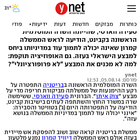
שרה בריטית התפטרה בגלל
הלחימה בעזה
סעידה ווארסי, שהייתה השרה המוסלמית
הראשונה בקבינט, הודיעה לראש הממשלה
קמרון שאינה יכולה לתמוך עוד במדיניותו ביחס
למבצע הישראלי בעזה. גם האופוזיציה תוקפת:
למה לא מכנים את המבצע "לא פרופורציונלי"?
ynet
פורסם: 05.08.14, 12:53
השרה המוסלמית הראשונה ב
בריטניה
התפטרה על
רקע ההימנעות של ממשלתה מביקורת חריפה מדי על
מבצע "
צוק איתן
". הברונית
סעידה ווארסי
, ששימשה
שרה במשרד החוץ והשתתפה לעתים בישיבות קבינט,
הודיעה על התפטרותה היום (ג') בטוויטר והסבירה:
"אינני יכולה עוד לתמוך במדיניות הממשלה בנושא
עזה".
ממשלת בריטניה קראה שוב ושוב להפסקת אש מיידית
בעזה אולם ראש הממשלה
דיוויד קמרון
נמנע מלטעון