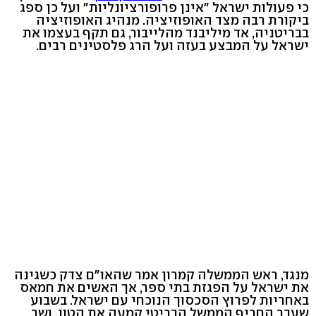
כי פעולות ישראל "אינן פרופורציונליות" ועל כן ספג
ביקורת רבה מצד האופוזיציה. מנהיג האופוזיציה
בבריטניה, אד מיליבנד מהלייבור, גם תקף בעצמו את
ישראל על המבצע בעזה ועל הרג פלסטינים רבים.
מנגד, ראש הממשלה קמרון אמר שהאו"ם צדק כשגינה
את ישראל על הפגזת בתי ספר, אך האשים את חמאס
באחריות לפרוץ הסכסוך הנוכחי עם ישראל. בשבוע
שעבר החריף הממשל הבריטי קמעה את הטון, ושר