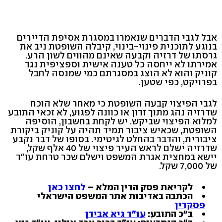
אבל לגבי הדברים שנאמרו במסגרת אסיפת הדיירים
בנוגע לתוכנית פינוי-בינוי, קיבלה השופטת ניב את
גרסתו של דרזיה וקבעה שאינם מהווים לשון הרע.
אמירתו לא ייחסה כל טענה אישית וספציפית נגד
קוניק והוא לא הוצג במסגרתם כמי שמנסה לחבל
בפרויקט, כפי שטען.
לגבי הפיצוי קבעה השופטת כי מאחר שלא הוכח
שדרזיה נהג מתוך זדון או כוונה לפגוע, לא זכאי התובע
למלוא הפיצוי שביקש. יש לקחת בחשבון, הוסיפה
השופטת, שכאיש ציבור תמיד תהיה על קוניק ביקורת
ציבורית, והדבר בהחלט לגיטימי. בסופו של דבר נקבע
שדרזיה ישלם לראש העיר פיצוי של 40 אלף שקל,
יישא במחצית אגרת המשפט וישלם שכר טרחת עו"ד
של 7,000 שקל.
לקריאת פסק הדין המלא –
לחצו כאן
הכתבה באדיבות אתר המשפט הישראלי
פסקדין
ב"כ התובע:
עו"ד גיא אבידן