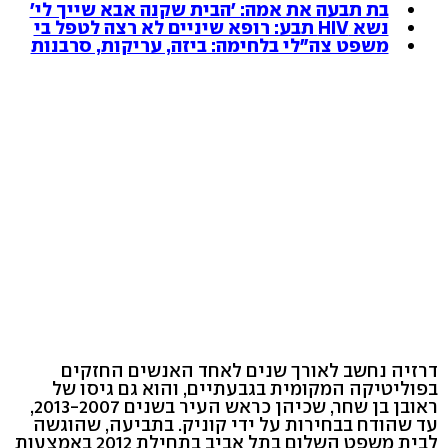
בת תבעה את אמה: 'הבית שקנה אבא שייך לי'
נשא HIV תבע: רופא שיניים לא רצה לטפל בי
משפט צה"לי בלחימה: ביזה, עריקות, סרבנות
דרזיה נחשב לאורך שנים לאחד האנשים החזקים
בפוליטיקה המקומית בגבעתיים, והוא גם גיסו של
ראובן בן שחר, שכיהן כראש העיר בשנים 2013-2007,
עד שהודח בבחירות על ידי קוניק. בתביעה, שהוגשה
לבית משפט השלום בתל אביב בתחילת 2012 באמצעות