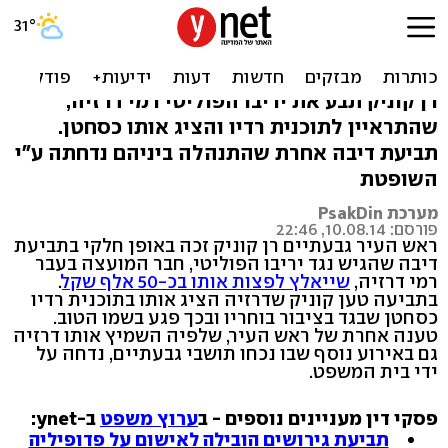
ראש העיר גבעתיים תבע דיבה
ויקבל 50 אלף
רן קוניק תבע את יריבו הפוליטי רמי דרזיה,
שהתראיין לתוכנית רדיו והציג אותו כסחטן.
תביעת דיבה אחרת שהתנהלה ביניהם נדחתה ע"י
השופטת
מערכת PsakDin
פורסם: 10.08.14, 22:46
ראש העיר גבעתיים רן קוניק זכה באופן חלקי בתביעת
דיבה שהגיש נגד יריבו הפוליטי, חבר המועצה בעבר
רמי דרזיה,
שייאלץ לפצות אותו בכ-50 אלף שקל
.
בתביעה טען קוניק שדרזיה הציג אותו בתוכנית רדיו
כסחטן שבגד בציבור בוחריו ובכך פגע בשמו הטוב.
טענה אחרת של ראש העיר, שלפיה השמיץ אותו דרזיה
גם באירוע נוסף שבו נכחו תושבי גבעתיים, נדחה על
ידי בית המשפט.
פסקי דין מעניינים נוספים - ב
ערוץ משפט
ב-ynet:
תביעת גירושים הובילה לאישום על פדופיליה