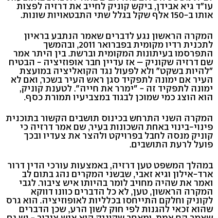
עו"ד גיא אבידן, ביקש קוניק לחייב את דרזיה לפצות
אותו ב-150 אלף שקל בגלל שתי התבטאויות שונות.
המקרה הראשון נגע לדברים שאמר הנתבע בראיון
לתכנית רדיו מקומית בפברואר 2011, ובהמשך
התפרסמו בעיתונות המקומית וברשת. בין היתר אמר
שם דרזיה שקוניק – אז עדיין חבר אופוזיציה - הבטיח
"להיות בשקט" ולא לפעול נגד הקואליציה במועצת
העיר אם ימונה לתפקיד סגן ראש העיר בשכר, ואם לא
ימונה לתפקיד זה - "ימרר את חייה". לטענת קוניק,
הוא הוצג כמי שמוכן לבגוד במצביעיו תמורת כסף.
המקרה השני התרחש בכינוס תושבים הקשור בתוכנית
פינוי-בינוי באחת השכונות בעיר, שם אמר דרזיה כי
קוניק מנסה לחבל בפרויקט ולהצר את צעדיו ובכך
פועל לרעת התושבים.
במהלך המשפט טען דרזיה, באמצעות עורכי הדין דרור
ארד-אילון וגיא זאבי, שבשני המקרים נהג בתום לב
ואמר את שהיה מחויב לומר בהיותו איש ציבור. לגבי
המקרה הראשון, טען, לא כל הדברים כוונו דווקא
לקוניק וחלקם התייחסו בכלליות לאופוזיציה. הוא גרס
שהוא זכאי להגנות לפי חוק לשון הרע, שכן הדברים
שאמר הם אמת, ומאחר שקוניק הוא איש ציבור - יש גם