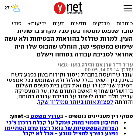
נפגע בעין ממסור בטון.
הפיצוי: כמיליון שקל
עובד שנפגע ממסור בטן סבל מקרע ברשתית
העין. למרות שזלזל בהוראות הבטיחות ולא עשה
שימוש במשקפי מגן, הוחלט שהבוס שלו היה
אחראי לסביבת עבודה בטוחה וישלם
עו"ד ד"ר ערן אגו והילה בועז-גבאי
עודכן: 14.09.14, 00:05
עובד שהועסק בחברת ניסור וקידוח בטון נפגע קשה
בעינו, בין השאר בגלל שזלזל ולא השתמש בכל אמצעי
המיגון שניתנו לו. עם זאת קבע בית משפט השלום
בירושלים שחרף האשם התורם שלו, על המעסיקה
עדיין חלה חובה לשמור על סביבת עבודה בטוחה,
והורתה
לפצות אותו ביותר ממיליון שקל
.
פסקי דין מעניינים נוספים - ב
ערוץ משפט
ב-ynet:
התיקון הזמני בחוק שמקל על קבלת דרכון צ'כי
הצרות המשפטיות של גואל רצון טרם הסתיימו
נפצע כשרץ להציל טובע - אבל לא יקבל