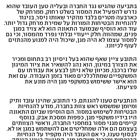
בתביעה שהגיש נגד החברה ובעליה טען העובד שהוא
נדרש להפעיל את המסור בשלט רחוק, ממרחק של
כארבעה מטרים בלבד מהקיר שאותו ניסר, בניגוד
להנחיות הבטיחות המורות על שמירת מרחק גדול יותר.
עוד הוא הוסיף שבמועד התאונה הוא לא צויד במגן
פנים, שמהווה חלק ייעודי ובלתי נפרד מהמסור, וכי גם
למסור עצמו לא היה מגן, שיכול היה למנוע מהנתזים
לעוף לכיוונו.
התובע ציין שאף שהוא בעל ניסיון רב בתחום ומכיר
את הצורך במיגון, הוא נהג להשאיר את ציוד המיגון
שלו ברכבו, מכיוון שלא ניתן לבצע את עבודתו עם
המשקפיים שמתלכלכים מאוד בזמן העבודה. עם זאת
הוא אישר ששימוש במשקפי מגן היה מונע את
פציעתו.
הנתבעים טענו להגנתם, כי התובע, שהינו עובד ותיק
ומיומן שמשמש ראש צוות בחברה, מודע להנחיות
הבטיחות לשימוש במסור. הם הוסיפו שביום התאונה
היו בידיו משקפי מגן, כפפות ומסכת אבק. בנוסף
קיימים מגני מסור במחסני החברה, וראשי הצוותים
בעצמם הם אלה שמחליטים אם להשתמש במגן או לא.
לבסוף טענו, כי אם העובד היה מקפיד על הנחיות
הבטיחות ומרכיב משקפי מגן, הפגיעה בעינו הייתה