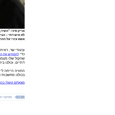
אריק סיני: "השיר
לא איש דתי – הביא
אשא עיניי אל ההרי
ובעודי שר, ראיתי
כדי
להמחיש את הב
שהקול שלו מצמרר
דתיים, וכולנו ב
החוויה הייתה לי
בכולנו מחשבות ט
מצאתם טעות בכתב
תגיות:
מוזיקה יה