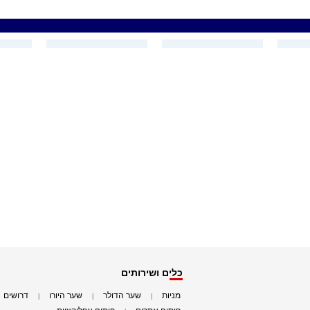
כלים ושירותים
מניות
שער הדולר
שער היורו
דרושים
|
|
|
|