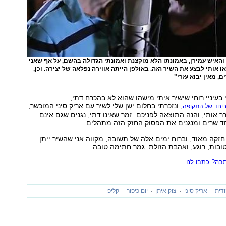
, והאיש עמירן, באמונתו הלא מוקצנת ואמונתי הגדולה בהשם, על אף שאני
ו אותי לבצע את השיר הזה. באולפן הייתה אווירה נפלאה של יצירה. וכן,
ם, מאין יבוא עזרי"
 בעיניי רוחי שישיר איתי מישהו שהוא לא בהכרח דתי,
, ונזכרתי בחלום ישן שלי לשיר עם אריק סיני המוכשר,
יחד של התקופה
 אותי, והנה התוצאה לפניכם. זמר שאינו דתי, נגנים שגם אינם
יחד שרים ומנגנים את הפסוק החזק הזה מתהלים.
 חזקה מאוד, וברוח ימים אלה של תשובה, מקווה אני שהשיר ייתן
ובות, רוגע, ואהבת הזולת. גמר חתימה טובה.
ה? כתבו לנו
ודית
אריק סיני
צוק איתן
יום כיפור
קליפ