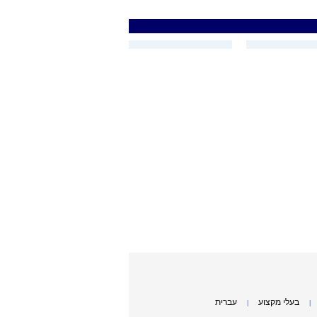
בעלי מקצוע
עברית
|
|