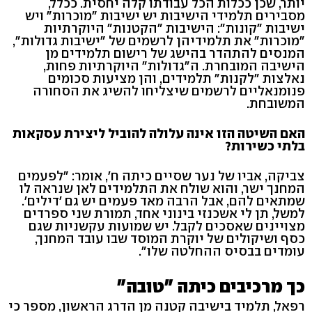
יותר, שכן ככלות הכל עבודתו קלה יחסית. ככלל,
מסבירים תלמידי הישיבות יש ישיבות "מוכרות" ויש
ישיבות "קונות": הישיבות "הקטנות" היוקרתיות
"מוכרות" את תלמידיהן לרשמים של "ישיבות גדולות",
המנסים להתהדר בהישג של רישום תלמידים מן
הישיבה המובחרת. ה"גדולות" היוקרתיות פחות,
נאלצות "לקנות" תלמידים, והן מציעות סכומים
פנומנאליים לרשמים שיצליחו להשיג את הסחורה
המשובחת.
האם השיטה הזו אינה עלולה להוביל ליצירת עסקאות
בלתי כשירות?
צביקה, אביו של נער שסיים כיתה ח', אומר: "לפעמים
המחנך ישר, והוא שולח את התלמידים לאן שנראה לו
שמתאים להם, אבל הרבה מאד פעמים יש גם 'דילים'.
למשל, תן לי אשכנזי בינוני אחד, תמורת שני ספרדים
מצויינים שאסכים לקבל. יש שמועות עקשניות שגם
כסף ושיקולים של יוקרת המוסד שבו עובד המחנך,
עומדים בבסיס ההחלטה שלו".
כך מרכיבים כיתה "טובה"
רפאל, תלמיד בישיבה קטנה מן הדרג הראשון, מספר כי