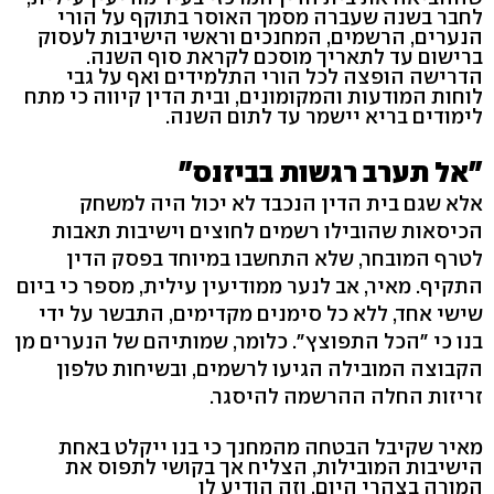
לחבר בשנה שעברה מסמך האוסר בתוקף על הורי
הנערים, הרשמים, המחנכים וראשי הישיבות לעסוק
ברישום עד לתאריך מוסכם לקראת סוף השנה.
הדרישה הופצה לכל הורי התלמידים ואף על גבי
לוחות המודעות והמקומונים, ובית הדין קיווה כי מתח
לימודים בריא יישמר עד לתום השנה.
"אל תערב רגשות בביזנס"
אלא שגם בית הדין הנכבד לא יכול היה למשחק
הכיסאות שהובילו רשמים לחוצים וישיבות תאבות
לטרף המובחר, שלא התחשבו במיוחד בפסק הדין
התקיף. מאיר, אב לנער ממודיעין עילית, מספר כי ביום
שישי אחד, ללא כל סימנים מקדימים, התבשר על ידי
בנו כי "הכל התפוצץ". כלומר, שמותיהם של הנערים מן
הקבוצה המובילה הגיעו לרשמים, ובשיחות טלפון
זריזות החלה ההרשמה להיסגר.
מאיר שקיבל הבטחה מהמחנך כי בנו ייקלט באחת
הישיבות המובילות, הצליח אך בקושי לתפוס את
המורה בצהרי היום, וזה הודיע לו