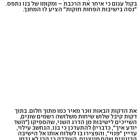
בקול עגום כי איחר את הרכבת – ומקומו של בנו נתפס.
"נסה בישיבות הפחות חזקות" הציע לו המחנך.
את הדקות הבאות זוכר מאיר כמו מתוך חלום. בתוך
דקות קיבל שלוש שיחות משלושה רשמים שונים,
השייכים לישיבות מן הדרג השני, שהספיקו ("השד
יודע איך", כדבריו) להתעדכן כי בנו, הנחשב עילוי,
עדיין "פנוי", והפצירו בו לשלוח אותו אל הישיבה
הבינונית שהם מייצגים. העובדה כי הבן לא נבחן