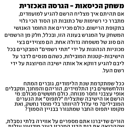
משחק הכיסאות - הגרסה האכזרית
אם תהיתם איך מצליח הרשם להגיע למועמדים,
מתברר כי רשימות של כתובות הן הסוד הכי גלוי
בתקופת הרישום. כולם מכירים את החומר האנושי
המשחק על המגרש בעונה הזו, ובכלל, חלק מן הרשמים
הם סוג של משפחה גדולה אחת. הם מצוידים בצי
מכוניות הנהוגות על ידי "תתי רשמים" המבקרים בכל
הישיבות-קטנות המובילות, כשהם מנסים לדבר על
ליבם להגיע דווקא אל אותה ישיבה המיוצגת על ידי
רשם העל.
ככל שמתקדמת שנת הלימודים, גוברים המתח
והלחשושים בין התלמידים, הוריהם והמחנך, ומקבלים
אופי עצבני וחסר מנוחה. כולם חוששים מכולם: מי
הרשם או הישיבה שתצליח "לתפוס" את הנערים
המובילים? מי עלול להיוותר בלי מוסד נחשק, ואת
מקומו יתפוס החבר שמתגורר בבניין הסמוך?
הורים שדיברנו אתם מספרים על אווירה בלתי נסבלת,
שההביאה את בית הדין המרכזי בעיר מודיעין עילית,