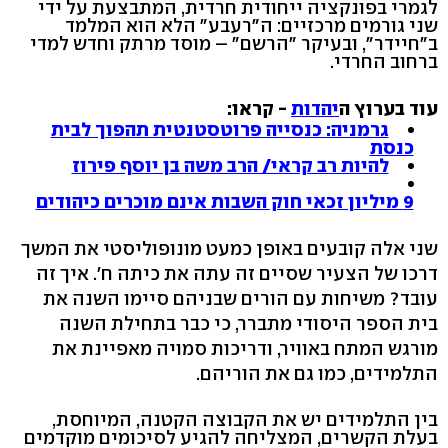
לגמרי בפונקציה ייחודית חרדית, המתבצעת על ידי
שני גורמים מרכזיים: ה"רעבע" הלא הוא המלמד
ב"חיידר", ובעיקר "הרשם" – מוסד מרתק וחדש למדי
ברחוב החרדי.
עוד בערוץ ה
יהדות
- קראו:
גרמניה: כנסייה פרוטסטנטית תהפוך לבית
כנסת
להיות רב קראי/ הרב משה בן יוסף פירוז
9 מיליון זכאי חוק השבות אינם מוכרים כיהודים
שני אלה קובעים באופן כמעט מונופוליסטי את המשך
דרכו של הצעיר שסיים זה עתה את כיתה ח'. איך זה
עובד? משיחות עם הורים שבניהם סיימו השנה את
בית הספר היסודי מתברר, כי כבר בתחילת השנה
מורגש המתח באוויר, ודריכות סמויה מאפיינת את
התלמידים, כמו גם את הוריהם.
בין התלמידים יש את הקבוצה הקטנה, המיוחסת,
בעלת הקשרים, המצליחה להגיע לסיכומים מוקדמים