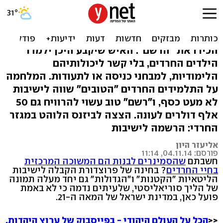
החצר האחורית של הישיבות:
מאכערים, אפליה והרבה כסף
הכירו את "הרשם": האיש שיקבע היכן ילמדו
הילדים החרדים, בלי קשר ליכולותיהם
הלימודיות, למבחני כניסה או לתעודות. המלחמה
על התלמידים החרדים "הטובים" שווה לישיבות
לא מעט כסף, ו"רשם" טוב עשוי להרוויח גם 50
אלף דולרים לעונה. הצצה לביזנס הלוהט במגזר
החרדי: הרשמה לישיבות
אליעזר היון
פורסם: 04.11.14, 11:14
חשבתם
שהסמינרים לבנות הם המשוכה המרכזית
בחיי החרדים
? בחינה של פרוצדורת הקבלה לישיבות
הליטאיות "הקטנות" ו"הגדולות" גם יחד מעלה תמונה
של הליך סוריאליסטי, שלעיתים נדמה כי לא באמת
פועל כאן, במדינת ישראל של המאה ה-21.
<<
הכל על העולם היהודי - בפייסבוק של ערוץ היהדות.