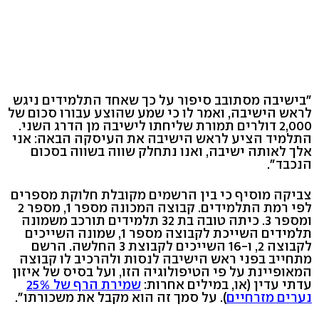
"בישיבה מסתובב סיפור על כך שאחד התלמידים ניגש
לראש הישיבה, ואמר לו כי שמע שהוצע עבורו סכום של
2,000 דולרים תמורת שליחתו לישיבה מן הדרג השני.
התלמיד הציע לראש הישיבה את העיסקה הבאה: אני
אלך לאותה ישיבה, ואנו נתחלק שווה בשווה בסכום
הנכבד".
צביקה מוסיף כי בין הרשמים מקובלת חלוקת מספרים
לפי רמת התלמידים. קבוצה המכונה מספר 1, מספר 2
ומספר 3. כיתה טובה בת 32 תלמידים תורכב משמונה
תלמידים השייכת לקבוצה מספר 1, שמונה השייכים
לקבוצה 2, ו-16 השייכים לקבוצת 3 החלשה. הרשם
מתחייב בפני ראש הישיבה לנסות ולהרכיב לו קבוצה
המאופיינת על פי הטיפולוגיה הזו, ועל בסיס של איזון
עדתי עדין (או, במילים אחרות:
שמירת הרף של 25%
נערים מזרחיים
). על סמך זה הוא מקבל את משכורתו".