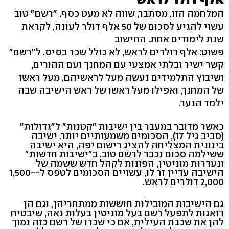
המלחמה הזו, מסתבר, שווה לא מעט כסף. "רשם" טוב
עשוי להגיע לסכום של 50 אלף דולר לעונה, לקראת
שנת לימודים אחת. החישוב
פשוט: אלף דולרים לראש, לא כולל שכר בסיס. ל"רשם"
קשר ישיר ובלתי אמצעי עם המחנך ועם ההורים,
ושיבוץ התלמידים נעשה מעל לראשיהם, מעל ראשו
של המחנך, ואפילו מעל ראשו של ראש הישיבה שבה
ילמד הנער.
כאשר מדובר במעבר בין ישיבות "קטנות" ל"גדולות"
(סביב גיל 17), הסכומים משמעותיים יותר. ישיבה
בינונית המצליחה להציג רישום יפה, היא ישיבה
ששילמה סכום נכבד לרשם טוב. ב"ישיבות חדשות"
ונעדרות מוניטין, הפונות לקהל חדש ששמה של
הישיבה עדיין זר לו, עשויים הסכומים לטפס ל-1,500-
2,000 דולרים לראש.
גם הישיבות המובילות חוששות ממתחריהן, וגם הן
דואגות לתפעל רשם בעל מוניטין בעלות נאה, שיבטיח
להן את שכבת העילית, אם כי שכרו של רשם כזה נמוך