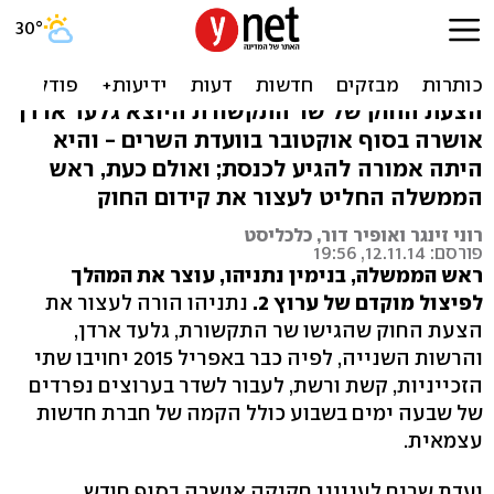
נתניהו עוצר את פיצול ערוץ
2: הגיש ערר נגד החוק
הצעת החוק של שר התקשורת היוצא גלעד ארדן
אושרה בסוף אוקטובר בוועדת השרים - והיא
היתה אמורה להגיע לכנסת; ואולם כעת, ראש
הממשלה החליט לעצור את קידום החוק
רוני זינגר ואופיר דור, כלכליסט
פורסם: 12.11.14, 19:56
ראש הממשלה, בנימין נתניהו, עוצר את המהלך
לפיצול מוקדם של ערוץ 2.
נתניהו הורה לעצור את
הצעת החוק שהגישו שר התקשורת, גלעד ארדן,
והרשות השנייה, לפיה כבר באפריל 2015 יחויבו שתי
הזכייניות, קשת ורשת, לעבור לשדר בערוצים נפרדים
של שבעה ימים בשבוע כולל הקמה של חברת חדשות
עצמאית.
ועדת שרים לענייני חקיקה אישרה בסוף חודש