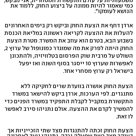
משמעותיות על עולם התקשורת המסחרית, אני מבקש,
כמי שאמור להיות ממונה על ביצוע החוק, ללמוד את
הנושא לעומקו".
ארדן דחף את הצעת החוק וביקש רק בימים האחרונים
להעלות את ההצעה לקריאה ראשונה במליאת הכנסת
בשבוע הבא, בטרם הוא עוזב את המשרד. מטרת הצעת
החוק היתה לפרק את מה שמוגדר כמונופול של ערוץ 2,
השולט על מרבית שוק הפרסום בטלוויזיה, ולהתכונן
לאפשרות שערוץ 10 ייסגר בסוף השנה ואז יפעל
בישראל רק ערוץ מסחרי אחד.
הצעת החוק אושרה בוועדת שרים לחקיקה ללא
מתנגדים. לפי הערכות, ארדן ביקש להישאר במשרד
התקשורת במקביל לקבלת התפקיד במשרד הפנים כדי
להמשיך לקדם את ההצעה. אולם נתניהו סירב לאפשר
לו זאת.
הצעת החוק זכתה להתנגדות מצד שתי הזכייניות אך
בעיקר מצד רשת שפעלה נגדה. נתניהו נועד לאחרונה