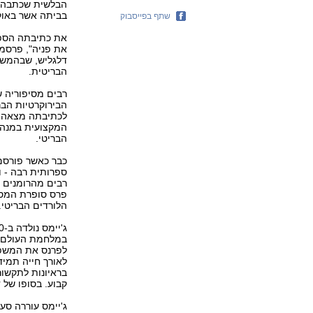
בביתה אשר באוק
שתף בפייסבוק
דלגליש, שבהמשך
הבריטית.
רבים מסיפוריה ש
הבירוקרטיות הב
לכתיבתה מצאה אצ
המקצועית במנהל
הבריטי.
ספרותית רבה - 
רבים מהרומנים ש
פרס סופרת המסתו
הלורדים הבריטי
במלחמת העולם ה
לפרנס את המשפח
לאורך חייה תמיד
בראיונות לתקשור
קבוע. בסופו של דבר, הבלש