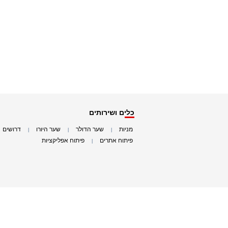
כלים ושירותים
מניות
שער הדולר
שער היורו
דרושים
|
|
|
|
פיתוח אתרים
פיתוח אפליקציות
|
|