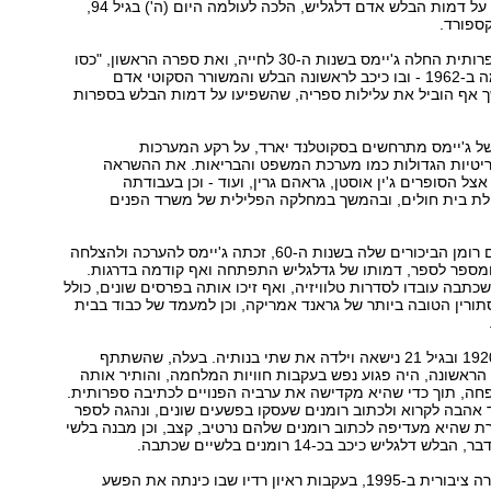
הבלשית שכתבה על דמות הבלש אדם דלגליש, הלכה לעולמה היום (ה') בגיל 94,
ספורד.
את כתיבתה הספרותית החלה ג'יימס בשנות ה-30 לחייה, ואת ספרה הראשון, "כסו
את פניה", פרסמה ב-1962 - ובו כיכב לראשונה הבלש והמשורר הסקוטי אדם
 אף הוביל את עלילות ספריה, שהשפיעו על דמות הבלש בספרות
ל ג'יימס מתרחשים בסקוטלנד יארד, על רקע המערכות
ריטיות הגדולות כמו מערכת המשפט והבריאות. את ההשראה
ל הסופרים ג'ין אוסטן, גראהם גרין, ועוד - וכן בעבודתה
ת בית חולים, ובהמשך במחלקה הפלילית של משרד הפנים
כבר כאשר פורסם רומן הביכורים שלה בשנות ה-60, זכתה ג'יימס להערכה ולהצלחה
ומספר לספר, דמותו של גדלגליש התפתחה ואף קודמה בדרגות.
כתבה עובדו לסדרות טלוויזיה, ואף זיכו אותה בפרסים שונים, כולל
רין הטובה ביותר של גראנד אמריקה, וכן למעמד של כבוד בבית
.
ג'יימס נולדה ב-1920 ובגיל 21 נישאה וילדה את שתי בנותיה. בעלה, שהשתתף
ראשונה, היה פגוע נפש בעקבות חוויות המלחמה, והותיר אותה
ה, תוך כדי שהיא מקדישה את ערביה הפנויים לכתיבה ספרותית.
 אהבה לקרוא ולכתוב רומנים שעסקו בפשעים שונים, ונהגה לספר
ת שהיא מעדיפה לכתוב רומנים שלהם נרטיב, קצב, וכן מבנה בלשי
 דלגליש כיכב בכ-14 רומנים בלשיים שכתבה.
ג'יימס עוררה סערה ציבורית ב-1995, בעקבות ראיון רדיו שבו כינתה את הפשע