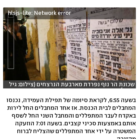
hlsjs-lite: Network error
שכונת הר נוף נפרדת מארבעת הנרצחים (צילום: גיל
יוחנן)
בשעה 6:55, לקראת סיומה של תפילת העמידה, נכנסו
המחבלים לבית הכנסת. אז אחד המחבלים החל לירות
באקדח לעבר המתפללים והמחבל השני החל לשסף
אותם באמצעות סכיני קצבים. בשעה 7:01 הוזעקה
המשטרה על ידי אחד המתפללים שהצליח לברוח
מהזירה.