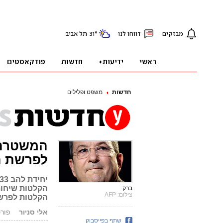
חדשות
משפט ופלילים
המשטרה:
לפרשת ה
הקלטות שיחות
ברק
צילום: AFP
הקלטות לפרש
אלי סניור
פורסם: .14
שתף בפייסבוק