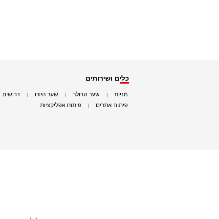
כלים ושירותים
מניות
שער הדולר
שער היורו
דרושים
|
|
|
|
פיתוח אתרים
פיתוח אפליקציות
|
|