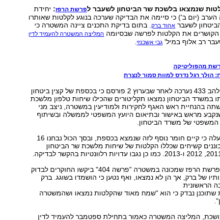
לטות שנמצאו בלשכת שר הביטחון לשעבר ל
:
יחידת
פרשת הרפז
הודיעה הערב (יום ב') כי סיימה את הבדיקה שערכה בנוגע לקלטות שאותרו
ביטחון לשעבר
. בתום בדיקת התכנים ציינה המשטרה כי
אהוד ברק
הקושרים את הקלטות לפרשה שבסיומה
המליצה המשטרה להעמיד לדין
בר רב אלוף במיל'
.
גבי אשכנזי
רשת מהפוליטיקה
 הולך רגל נדרס למוות סמוך לנצרת
הבדיקה ביחידת להב 433 נערכה לאחר שבערוץ 2 פורסם כי בכספת של קצין ביטחון
ו במשרד הביטחון נמצאו תקליטורים שהכילו שיחות טלפון מלשכת
תה בהנחיית ראש האגף לחקירות ולמודיעין במשטרה, ניצב מני
שנקבע מראש באישור ובתיאום היועץ המשפטי לממשלה ובשיתוף
 המשפטי של משרד הביטחון.
במהלך הבדיקה עלה כי קיים חומר נוסף לזה שנמצא בכספת, ובסך הכול נבחנו 16
כוננים קשיחים שכללו הקלטות של שיחות מלשכת שר הביטחון
במסגרת חקירת פרשת הרפז שמכונה במשטרה "פרשה 404" ביקשו החוקרים לבדוק
יו של ברק, אך הן לא נמצאו, ואף נטען כי הושמדו בשוגג. ברק
ה הראשונית
שתוכנן נבדק כי הוא "שמח מאוד שהקלטות נמצאו ושהמשטרה
.
שכת, המליצה המשטרה כאמור בתחילת ספטמבר להעמיד לדין