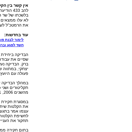
אין קשר בין הק
להב 433 
בלשכתו של שר ה
לא עלו ממצאים 
את הרמטכ"ל לשע
עוד בחדשות:
לימור לבנת פו
חשד לפגע וברח:
שסיים את עבודת
ברק. הבדיקה נעש
יצחקי, במתווה 
פעולה עם היועץ
תקליטורים ושני 
מהשנים 2006, 2011, 2012 ו-2013. כמו כן נגבו עדויות רלוונטיות בהקשר לבדיקה.
את הקלטות שיחות
עצמו אמר בתגוב
לחשיפת הקלטות 
תחקור את העניין"
בתום חקירה ממו