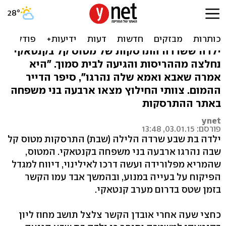
בת 7 דפקה בדלת: 'מטוס
התרסק, הוריי מתו'
ילדה ששרדה התרסקות של מטוס קל בקנטאקי
נחלצה מההריסות והגיעה לבית סמוך. "היא
אמרה שאבא ואמא שלה נהרגו", סיפר הדייר
ההמום. צוותי החילוץ מצאו ארבעה בני משפחה
באתר ההתרסקות
ynet
פורסם: 03.01.15, 13:48
ילדה בת שבע שרדה הלילה (שבת) התרסקות מטוס קל
שבה נהרגו ארבעה בני משפחה בקנטאקי. המטוס,
שהמריא מפלורידה ועשה דרכו לאילינוי, דיווח למגדל
הפיקוח על בעייה במנוע, ובהמשך אבד עמו הקשר
בזמן שטס בדרום מערב קנטאקי.
כחצי שעה אחרי אובדן הקשר צלצל תושב מחוז ליון