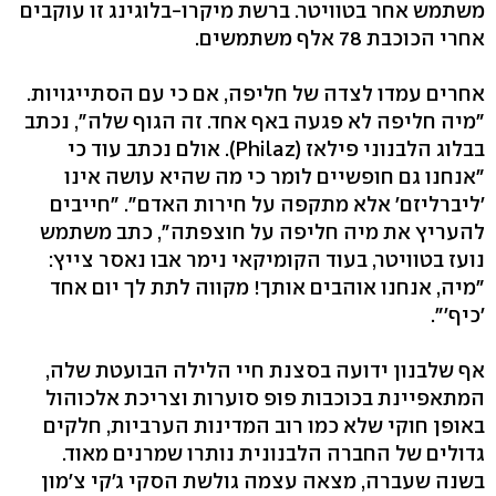
משתמש אחר בטוויטר. ברשת מיקרו-בלוגינג זו עוקבים
אחרי הכוכבת 78 אלף משתמשים.
אחרים עמדו לצדה של חליפה, אם כי עם הסתייגויות.
"מיה חליפה לא פגעה באף אחד. זה הגוף שלה", נכתב
בבלוג הלבנוני פילאז (Philaz). אולם נכתב עוד כי
"אנחנו גם חופשיים לומר כי מה שהיא עושה אינו
'ליברליזם' אלא מתקפה על חירות האדם". "חייבים
להעריץ את מיה חליפה על חוצפתה", כתב משתמש
נועז בטוויטר, בעוד הקומיקאי נימר אבו נאסר צייץ:
"מיה, אנחנו אוהבים אותך! מקווה לתת לך יום אחד
'כיף'".
אף שלבנון ידועה בסצנת חיי הלילה הבועטת שלה,
המתאפיינת בכוכבות פופ סוערות וצריכת אלכוהול
באופן חוקי שלא כמו רוב המדינות הערביות, חלקים
גדולים של החברה הלבנונית נותרו שמרנים מאוד.
בשנה שעברה, מצאה עצמה גולשת הסקי ג'קי צ'מון