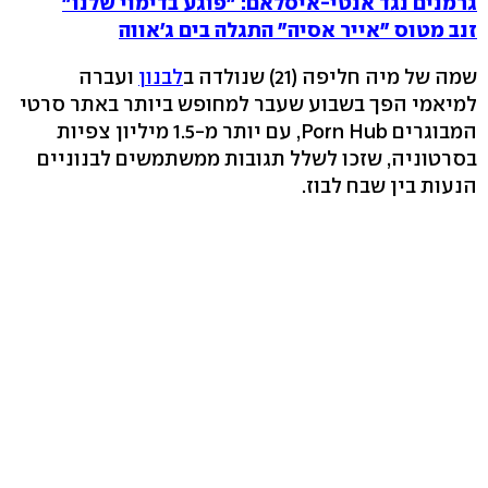
גרמנים נגד אנטי-איסלאם: "פוגע בדימוי שלנו"
זנב מטוס "אייר אסיה" התגלה בים ג'אווה
שמה של מיה חליפה (21) שנולדה ב
לבנון
ועברה
למיאמי הפך בשבוע שעבר למחופש ביותר באתר סרטי
המבוגרים Porn Hub, עם יותר מ-1.5 מיליון צפיות
בסרטוניה, שזכו לשלל תגובות ממשתמשים לבנוניים
הנעות בין שבח לבוז.