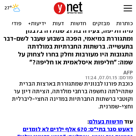
כוכבת הפורנו הלבנונית
שמציתה אש בארזים
מיה חליפה, צעירה בת 21 שנולדה בלבנון
ומתגוררת במיאמי, הפכה בשבוע שעבר לשם-דבר
בתעשייה. ברשתות החברתיות במולדתה
התגובות היו מעורבות וחלק בחרו לצחוק על
שמה: "חליפוּת איסלאמית או חליפה?"
AFP
פורסם: 07.01.15, 11:24
כוכבת פורנו לבנונית שמתגוררת בארצות הברית
שתהילתה נחשפה ברחבי מולדתה, הציתה דיון ער
וקוטבי ברשתות החברתיות במדינה החצי-ליברלית
וחצי-שמרנית.
עוד
חדשות בעולם
:
דאעש סגר בתי"ס: 670 אלף ילדים לא לומדים