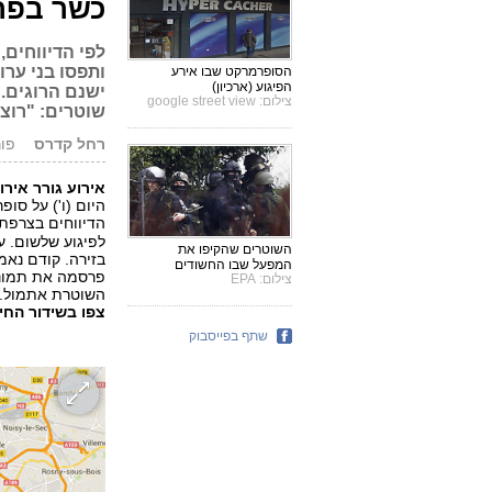
כשר בפרי
לפי הדיווחים
ותפסו בני ערו
הסופרמרקט שבו אירע
הפיגוע (ארכיון)
ישנם הרוגים.
צילום: google street view
שוטרים: "רוצ
רחל קדרס
פורסם: 
אירוע גורר אי
היום (ו') על סופ
הדיווחים בצרפת 
לפיגוע שלשום. ע
השוטרים שהקיפו את
בזירה. קודם נא
המפעל שבו החשודים
פרסמה את תמונו
צילום: EPA
השוטרת אתמול. מדובר באמדי ק
צפו בשידור החי:
שתף בפייסבוק