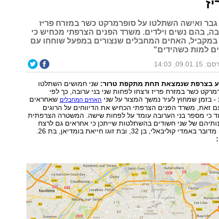
ז
, גבר ואישה השתלטו על סופרמרקט כשר במזרח פריז
בה, בהם נשים וילדים. משרד הפנים הצרפתי מכחיש כי
 במקביל, האחים המחבלים שנצורים במפעל שוחחו עם
ים למות כשהידים"
09.01.15, 14:03
רוע בצרפת שנמצאת תחת מתקפת טרור:
שני חמושים השתלטו
רמרקט כשר במזרח פריז ורצחו לפחות שני בני ערובה, כך לפי
- בזמן שמחוץ לעיר נמשך המצור על שני
שאחראים
האחים המחבלים
ם זאת, משרד הפנים הצרפתי הכחיש את הדיווחים על הרוגים
מד כי מספר בני הערובה עומד על לפחות שישה. המשטרה הצרפתית
תיהם של שני חשודים בהשתלטות שייתכן כי אחראים גם לרצח
וליבאלי, בן 32, ובת זוגו חייאת בומדיאן, בת 26.