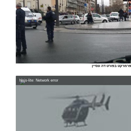
רמרקט בפורט דה ונסיין
hlsjs-lite: Network error