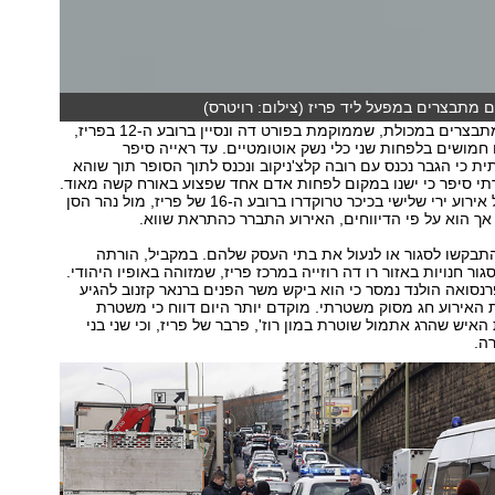
מתבצרים במפעל ליד פריז (צילום: רויטרס)
החשודים עדיין מתבצרים במכולת, שממוקמת בפורט דה ונסיין ברובע ה-12 בפריז,
ם חמושים בלפחות שני כלי נשק אוטומטיים. עד ראייה סיפר
 כי הגבר נכנס עם רובה קלצ'ניקוב ונכנס לתוך הסופר תוך שוהא
תי סיפר כי ישנו במקום לפחות אדם אחד שפצוע באורח קשה מאוד.
בתוך כך, דווח על אירוע ירי שלישי בכיכר טרוקדרו ברובע ה-16 של פריז, מול נהר הסן
 אך הוא על פי הדיווחים, האירוע התברר כהתראת שווא.
תבקשו לסגור או לנעול את בתי העסק שלהם. במקביל, הורתה
 חנויות באזור רו דה רוזייה במרכז פריז, שמזוהה באופיו היהודי.
סואה הולנד נמסר כי הוא ביקש משר הפנים ברנאר קזנוב להגיע
ת האירוע חג מסוק משטרתי. מוקדם יותר היום דווח כי משטרת
איש שהרג אתמול שוטרת במון רוז', פרבר של פריז, וכי שני בני
ה.