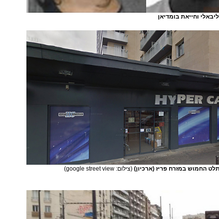
יבאלי וחייאת בומדיאן
ט החמוש במזרח פריז (ארכיון)
(צילום: google street view)