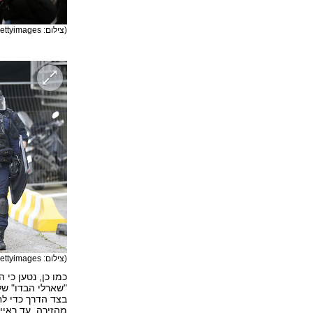
(צילום: gettyimages)
(צילום: gettyimages)
"שארלי הבדו" של
בצד הדרך כדי לח
מהזירה. עד ראיי