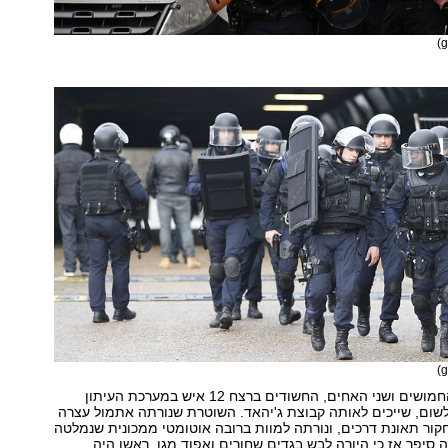
כמו כן, נטען כי החמושים ושני האחים, החשודים ברצח 12 איש במערכת העיתון
שום, שייכים לאותה קבוצת ג'יהאד. השוטרת שנורתה אתמול עצרה
קור תאונת דרכים, ונורתה למוות ברובה אוטומטי ממכונית שנמלטה
ה סיפר אז כי היורה לבש בגדים שחורים ואפוד מגן, ראשו היה