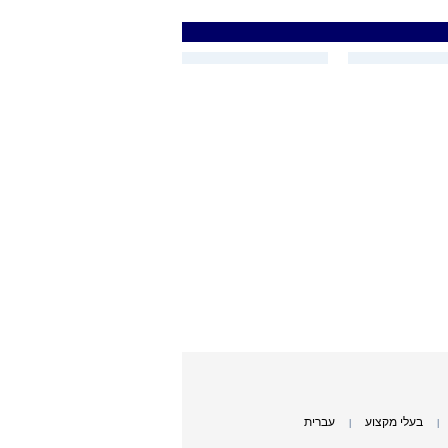
בעלי מקצוע
עברית
|
|