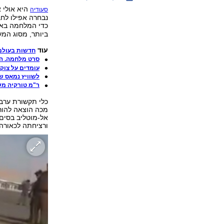
היא אולי 
סעודיה
נבחרה אפילו לחב
כדי המלחמה באי
ביותר, מסוג המ
עוד
חדשות בעולם
סרט מלחמה. הכ
עומדים על צוק
לשוויץ נמאס ש
ר"מ טורקיה משו
כלי תקשורת ערבי
מכה הוצאה להורג
אל-מוטליב בסים,
ורציחתה לכאורה