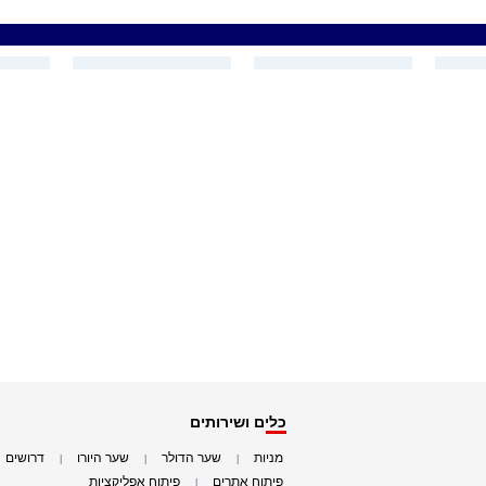
כלים ושירותים
מניות
שער הדולר
שער היורו
דרושים
|
|
|
|
פיתוח אתרים
פיתוח אפליקציות
|
|