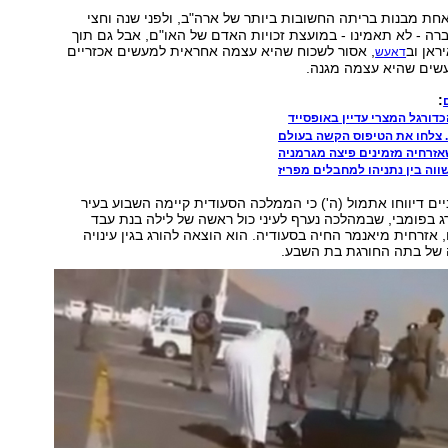
אחת מבנות בריתה החשובות ביותר של ארה"ב, ולפני שנה וחצי
רה - לא תאמינו - במועצת זכויות האדם של האו"ם, אבל גם תוך
ראן וב
, אסור לשכוח שהיא עצמה אחראית למעשים אכזריים
דאעש
עשים שהיא עצמה מגנה.
:
דורגל המצרי עדיין באופסייד
. צלחו את הטיפוס הקשה בעולם
אזרחיה מזמינים פיצה מגרמניה
וה בין נתניהו למחבלים מפריז
ים דיווחו אתמול (ה') כי הממלכה הסעודית קיימה השבוע בעיר
 בפומבי, שבמהלכה נערף לעיני כול ראשה של לילה בנת עבד
 אזרחית מיאנמר החיה בסעודיה. הוא הוצאה להורג בגין עינויה
 של בתה החורגת בת השבע.