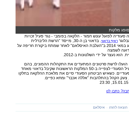
סופג מלקות
 סעודיה לפועל עונש חמור - הלקאה בפומבי - נגד פעיל זכויות
בלוגר
. בדאווי בן ה-30, מייסד "הרשת הליברלית
ראיף בדאווי
הסעודית", הורשע במאי 2014 ב"העלבת האיסלאם" לאחר שמתח ביקורת חריפה על
ועה לשמצה
הוא נעצר על ידי השלטונות ב-2012.
 הועלו לרשת סרטונים המתעדים את התקהלות ההמונים, בהם
ילדים, סביב הפעיל הסעודי לצפייה ב-50 המלקות הראשונות שקיבל בדאווי מאחד
עודיים. כשאיש הביטחון הסעודי סיים את מלאכת ההלקאה בחלקו
 צעק הקהל בהתלהבות "אללה אכבר" ומחא כפיים.
ה? כתבו לנו
הוצאה להורג
איסלאם