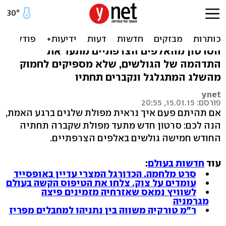
צפו: מפולת שלגים אדירה
קוברת 5 גולשים
הסרטון מהאלפים הצרפתיים מתעד את
התדהמה של הגולשים, שלא מספיקים לחמוק
מהשלג המתגלגל ונקברים תחתיו
ynet
פורסם: 15.01.15, 20:55
אם תהיתם פעם איך נראית מפולת שלגים ברגע האמת,
הנה לכם: סרטון חדש מתעד מפולת שקברה תחתיה
החודש חמישה גולשים באלפים הצרפתיים.
עוד
חדשות בעולם
:
סרט מלחמה. הכדורגל המצרי עדיין באופסייד
עומדים על צוק. צלחו את הטיפוס הקשה בעולם
לשוויץ נמאס שאזרחיה מזמינים פיצה
מגרמניה
ר"מ טורקיה משווה בין נתניהו למחבלים מפריז