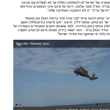
 שפניה של ישראל לא להסלמה כוללת אך לא תשלים עם פגיעה
צה"ל, תא"ל מוטי אלמוז, דיווח על סיום פינוי הנפגעים והתייחס
ת של צה"ל: "זו לא התגובה האחרונה שלנו".
ני יצחק הרצוג וציפי לבני ערכו סיור ברמת הגולן עם מועמד
ר הביטחון, עמוס ידלין. הרצוג: "אם מישהו בחיזבאללה חושב
לפלג אותנו בזמן בחירות, ילמד שאנחנו חזקים ומאוחדים בשמירה על
עתיד הגולן ברור - הוא יישאר בידינו ואנחנו נדאג לביטחון תושביו.
רות כלפי מי שתוקף את אזרחי ישראל".
hlsjs-lite: Network error
תקרית בצפון (צילום :מוחמד שינאווי)