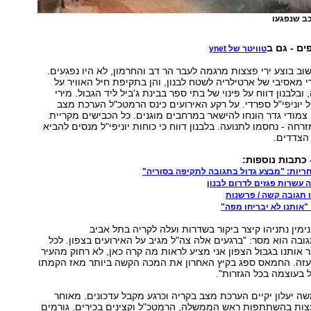
ב שנפגעו
ים - גם ב
טוויטר של ynet
סביבות 12:30 שוב בוצע ירי פצצות מרגמה לעבר הר דב והחרמון, לא היו נפגעים.
י מאסיבי של ארטילריה לשטח לבנון, והן בתקיפת חיל האוויר על
בלבנון דווח על פינוי של בתי ספר בבינת ג'ביל ליד הגבול. מירי
ל יוניפי"ל ספרדי. על רקע האירועים כינס הרמטכ"ל הערכת מצב
 צמודי גדר הונחו להישאר במרחבים מוגנים. כל הכבישים מקריית
רחה - נחסמו לתנועה. בלבנון דווח כי כוחות יוניפי"ל מנסים להביא
הצדדים.
 כתבות נוספות:
ריות: "מבצע גדול בתגובה לתקיפה בסוריה"
 עשרות פגזים לדרום לבנון
 תגובה קשה / פרשנות
אותנו לא יבריחו מפה"
ין נתניהו קיצר ביקור בשדרות ועלה לקריה בתל אביב
גובה הוא מסר: "ברגעים אלה צה"ל מגיב על האירועים בצפון. לכל
אותנו בגבול הצפון אני מציע לראות מה קרה כאן, לא רחוק מהעיר
עזה. החמאס ספג בקיץ האחרון את המכה הקשה ביותר מאז הקמתו
ל בעוצמה בכל הגזרות".
ה יעלון יקיים הערכת מצב בקריה וכרגע מקבל עדכונים. מאוחר
עצות בהשתתפות ראש הממשלה, הרמטכ"ל וקצינים בכירים. גורמים