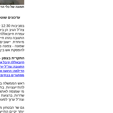
תמונה של כלי הרכ
עדכונים שוטפ
ב
צה"ל הגיב הן ביר
עמדת חיזבאללה, ו
התגובה נהרג חיי
מיוחדת. יישובים
שמונה - צפונה מז
להפסקת אש בין 
התקרית בצפון -
חיזבאללה קיבל אח
התגובה: צה"ל יורה
הדילמה: הרגעה או
מסתגרים בבתים: "
ראש הממשלה בנימ
להתייעצויות. בת
מי שמנסה לאתגר 
שדרות, ברצועת 
וצה"ל ערוך לפעו
גם שר הבטחון מש
יותר יקיים התיי