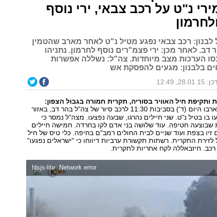
ירי נ"ט על רכב צבאי, ירי נוסף
לחרמון
לבנון: רכב צבאי נפגע מטיל נ"ט לאחר מארב שהטמין
דב. לאחר מכן: ירי פצמ"רים נוסף לחרמון. נתניהו
סו הערכות מצב מיוחדות. צה"ל: נשללה אפשרות
חים בלבנון: מגעים להפסקת אש
28.01.1, 12:49
 ותקיפת חיל האוויר בסוריה, תקרית חמורה בגבול הצפון:
ארבו היום (ד') בסביבות 11:30 לרכב סיור של צה"ל בהר דב, באזור
עו בו בטיל נ"ט. שני חיילים נהרגו, שבעה נפצעו. מצה"ל נמסר כי
שבוצעה חטיפה. עוד שלושה בני אדם לקו בחרדה. חמישה חיילים
ם זיו בצפת ועוד שניים לבית החולים רמב"ם בחיפה. כלי טיס של חיל
 לזירת התקרית. רשתות תקשורת ערביות דיווחו כי "ישראלים נפגעו"
רכב. חיזבאללה לקח אחריות לתקרית.
hlsjs-lite: Network error