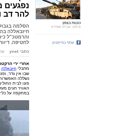
נפגעים מ
להר דב ו
כוננות בצפון
הסלמה בגבול 
צילום: אביהו שפירא
חיזבאללה בהר 
והרמטכ"ל כינ
לחטיפה. דיוו
שתף בפייסבוק
כתבי ynet
עודכן: 5
אחרי ירי הרקטות
מחבלי
חיזבאללה
שבו אין גדר, ופג
נשללה האפשרות 
פונו לבית החולי
האוויר חגים מעל
במתקפה על כלי 