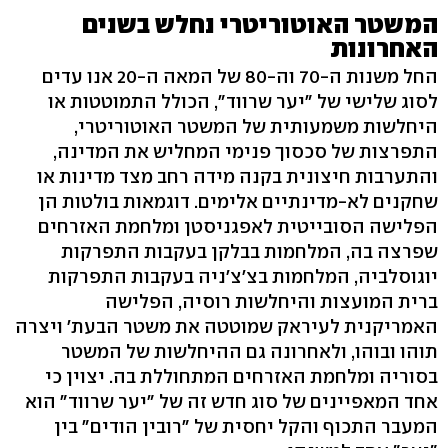
המשטר האוטוריטרי נחלש בשנים
האחרונות
החל משנות ה-70 וה-80 של המאה ה-20 אנו עדים
לסוג שלישי של "יער שרווד", הכולל התמוטטות או
היחלשות משמעותית של המשטר האוטוריטרי,
התפרצות של סכסוך פנימי המחליש את המדינה,
והתערבות חיצונית בקנה מידה רחב מצד מדינות או
שחקנים לא-מדינתיים אלימים. דוגמאות בולטות הן
הפלישה הסובייטית לאפגניסטן ומלחמת האזרחים
שפרצה בה, המלחמות בבלקן בעקבות התפרקות
יוגוסלביה, המלחמות בצ'צ'ניה בעקבות התפרקות
ברית המועצות והיחלשות רוסיה, הפלישה
האמריקנית לעיראק שמוטטה את משטר הבעת' ויצרה
תוהו ובוהו, ולאחרונה גם ההיחלשות של המשטר
בסוריה ומלחמת האזרחים המתחוללת בה. יצוין כי
אחד המאפיינים של סוג חדש זה של "יער שרווד" הוא
המעבר התכוף והקל יחסית של "רובין הודים" בין