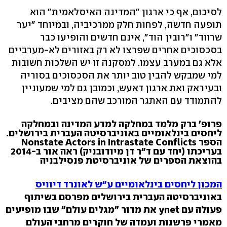
לסיכום, אף כי ארגון "המדינה האיסלאמית" הוא
תופעה חדשה, לפחות חלק ממרכיביה, ובמיוחד "יער
שרווד" ו"רובין הוד", אינם חדשים והופיעו כבר
בסכסוכים אחרים שפרצו לא רק באזורים לא-מערביים
אלא גם במערב עצמו. למסקנה זו יש השלכות חשובות
למי שמבקש להבין טוב יותר את הסכסוכים בסוריה
ובעיראק ואת ארגון דאעש, וכמובן גם למי שמעוניין
להתמודד עם האתגר המורכב שהם מציבים.
פרופ' ברק מלמד במחלקה למדע המדינה ובמחלקה
ליחסים בינלאומיים באוניברסיטה העברית בירושלים.
הספר Nonstate Actors in Intrastate Conflicts
בעריכתו (יחד עם ד"ר דן מיודובניק) ראה אור ב-2014
בהוצאת הספרים של אוניברסיטת פנסילבניה
המכון ליחסים בינלאומיים ע"ש לאונרד דיוויס
באוניברסיטה העברית בירושלים מפרסם בשיתוף
פעולה עם ynet את מדור "מגלים עולם" שבו מופיעים
מאמרי פרשנות ועמדה של חוקרים מרחבי העולם