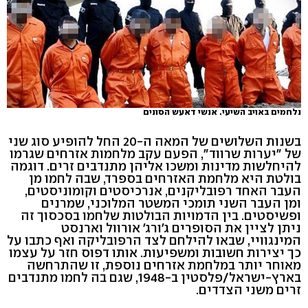
נלחמים באויב השיעי. אנשי דאעש הסונים
בשנות השלושים של המאה ה-20 החל להופיע סוג שני
של "יערות שרווד", הפעם עקב מלחמות אזרחים שגרמו
להיחלשות מדינות ומשכו אליהן מתנדבים זרים. דוגמה
בולטת היא מלחמת האזרחים בספרד, שבה לחמו מן
העבר האחד רפובליקנים, אנרכיסטים וקומוניסטים,
ומן העבר השני תומכי המשטר המלוכני, שמרנים
ופשיסטים. בין הדמויות הבולטות שלחמו בסכסוך זה
ניתן לציין את הסופרים ג'ורג' אורוול וארנסט
המינגוויי, שבאו להילחם לצד הרפובליקה ואף כתבו על
כך יצירות חשובות ומשפיעות. אותו דפוס חזר על עצמו
מאוחר יותר במלחמת אזרחים נוספת, זו שהתרחשה
בארץ-ישראל/פלסטין ב-1948, שגם בה לחמו מתנדבים
זרים משני הצדדים.