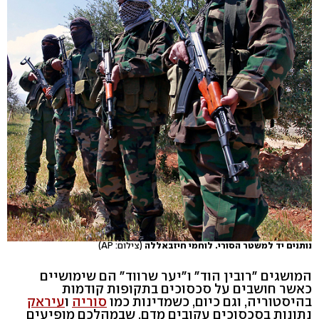
נותנים יד למשטר הסורי. לוחמי חיזבאללה
(צילום: AP)
המושגים "רובין הוד" ו"יער שרווד" הם שימושיים
כאשר חושבים על סכסוכים בתקופות קודמות
בהיסטוריה, וגם כיום, כשמדינות כמו
סוריה
ו
עיראק
נתונות בסכסוכים עקובים מדם, שבמהלכם מופיעים