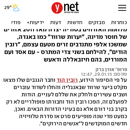
קולע למטרה. רובין הוד, פינת
עיראק-סוריה
מלחמת האזרחים בסוריה יצרה מאז 2011 אזורים
של חוסר מדינה, "יערות שרווד" כמו באגדה,
שמשכו אלפי מתנדבים זרים מטעם עצמם, "רובין
הודים", להילחם בשני צדי המתרס - עם אסד ועם
המורדים, בהם חיזבאללה ודאעש
פרופ' אורן ברק
פורסם: 29.01.15, 12:47
על פי הסיפור הידוע,
רובין הוד
וחבר הגנבים שלו מצאו
מקלט ביער שרווד שבאנגליה והחלו לשדוד עוברים
ושבים עשירים ולחלק את שללם לעניים. הודות
לפועלם זה, הפכו רובין הוד וחבורתו פופולריים לא רק
בקרב בני דורם אלא גם בעיני הדורות הבאים. ואכן,
כמעט מדי שנה מופיעים סרט או סדרת טלוויזיה
חדשים המוקדשים ל"אנשים הירוקים".