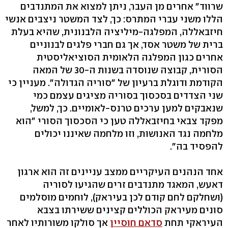
שרווד" אחרים מן העבר, ניתן למצוא את המתנדבים
הללו משני עברי המתרס: כך, לצד המשטר ניצבים אנשי
חיזבאללה, המפלגה-מיליציה הלבנונית, שהיא בעלת
ברית של משטר אסד, אך גם חברי פלגים לבנוניים
אחרים כגון המפלגה הלאומית הסוציאליסטית
הסורית, קבוצה שנוסדה בשנות ה-30 של המאה
הקודמת ודוגלת ברעיון של "סוריה הגדולה". מעניין כי
שני הצדדים בסכסוך בסוריה מציגים עצמם כמי
שנאבקים למען ערכים טרנס-לאומיים. כך, למשל,
מפקד צבאי בחיזבאללה טען כי הסכסוך הסורי "הוא
מלחמה נגד האנושות, וזו מלחמה שאיננו יכולים
להפסיד בה".
אחד הנהנים העיקריים ממצב עניינים זה הוא ארגון
דאעש, המאגד מתנדבים זרים שהגיעו לסוריה
(ושחלקם לחם קודם לכן בעיראק), לוחמים מוסלמים
סונים מעיראק הכוללים קצינים ששירתו בצבא
העיראקי תחת
סדאם חוסיין
אך סולקו משורותיו לאחר